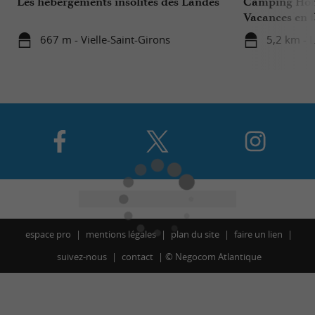
Les hébergements insolites des Landes
Camping Homa
Vacances en f
667 m - Vielle-Saint-Girons
5,2 km - L
espace pro
mentions légales
plan du site
faire un lien
suivez-nous
contact
©
Negocom Atlantique