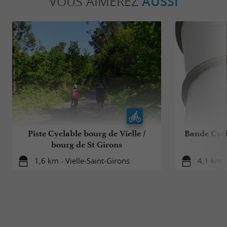
VOUS AIMEREZ
AUSSI
Piste Cyclable bourg de Vielle /
Bande Cycl
bourg de St Girons
1,6 km - Vielle-Saint-Girons
4,1 km -