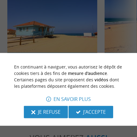
Plages de Vielle Saint Girons
Vielle-Saint-Giro
Moins connue que Mimizan ou Biscarosse, Vielle
Entre l’océan Atla
En continuant à naviguer, vous autorisez le dépôt de
Saint-Girons est une belle station balnéaire avec
Saint-Girons s’éten
cookies tiers à des fins de
mesure d'audience
.
de multiples ...
Certaines pages du site proposent des
vidéos
dont
les plateformes déposent également des cookies.
477 m - Vielle-Saint-Girons
667 m - Vi
EN SAVOIR PLUS
JE REFUSE
J'ACCEPTE