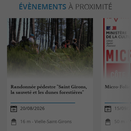
ÉVÈNEMENTS
À PROXIMITÉ
Randonnée pédestre "Saint Girons,
Micro-Folie
la sauveté et les dunes forestières"
20/08/2026
15/09/2
16 m - Vielle-Saint-Girons
50 m - V