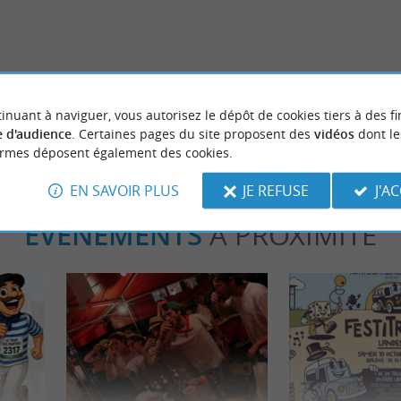
 La Maison du Saumon de la
Découvrir la petite station balné
uil à Peyrehorade
eyrehorade
15,6 km - Labenne
inuant à naviguer, vous autorisez le dépôt de cookies tiers à des fi
 d'audience
. Certaines pages du site proposent des
vidéos
dont le
ormes déposent également des cookies.
EN SAVOIR PLUS
JE REFUSE
J'A
ÉVÈNEMENTS
À PROXIMITÉ