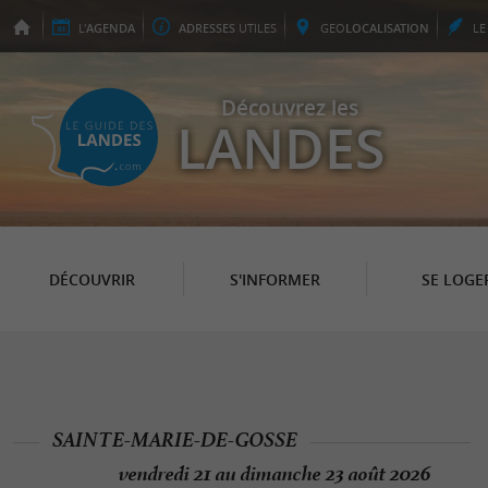
L'
AGENDA
ADRESSES
UTILES
GEO
LOCALISATION
L
Découvrez les
LANDES
DÉCOUVRIR
S'INFORMER
SE LOGE
SAINTE-MARIE-DE-GOSSE
vendredi 21 au dimanche 23 août 2026