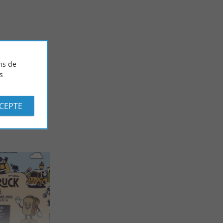
aire de Labenne
Que faire dans les Landes quand il pleut ?
17,0 km - Capbreton
ns de
s
CCEPTE