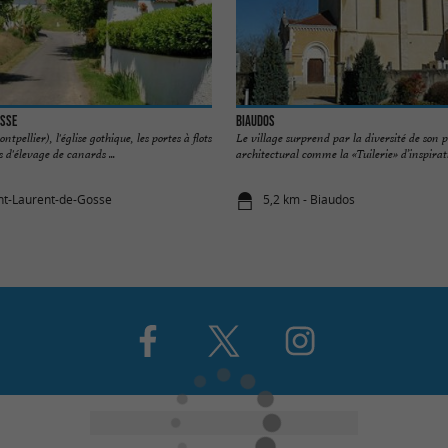
osse
Biaudos
tpellier), l'église gothique, les portes à flots
Le village surprend par la diversité de son 
 d'élevage de canards ...
architectural comme la «Tuilerie» d’inspirat
int-Laurent-de-Gosse
5,2 km - Biaudos