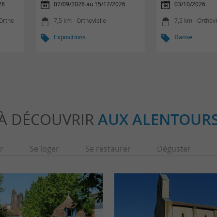
26
07/09/2026 au 15/12/2026
03/10/2026
'Orthe
7,5 km - Orthevielle
7,5 km - Orthevi
Expositions
Danse
À DÉCOUVRIR
AUX ALENTOUR
r
Se loger
Se restaurer
Déguster