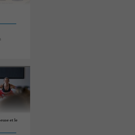
s
euse et le