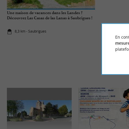
Une maison de vacances dans les Landes ?
Notre visite à
Découvrez Las Casas de las Lanas à Saubrigues !
Maison Bartho
8,3 km - Saubrigues
11,7 km - P
En cont
mesure
platef