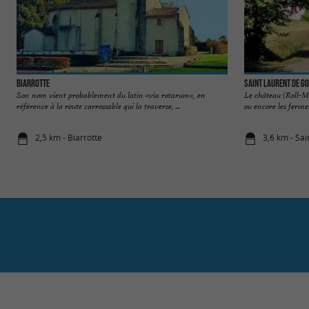
Biarrotte
Saint Laurent de G
Son nom vient probablement du latin «via rotarum», en
Le château (Roll-Mon
référence à la route carrossable qui la traverse, ...
ou encore les fermes
2,5 km - Biarrotte
3,6 km - Sa