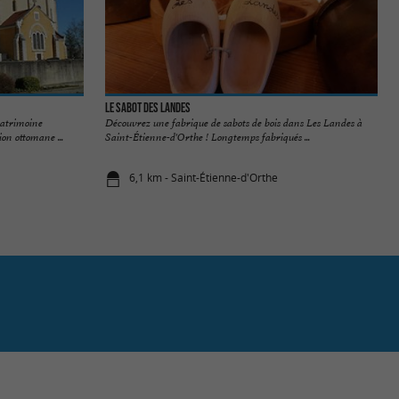
Le Sabot des Landes
patrimoine
Découvrez une fabrique de sabots de bois dans Les Landes à
ion ottomane ...
Saint-Étienne-d'Orthe ! Longtemps fabriqués ...
6,1 km - Saint-Étienne-d'Orthe