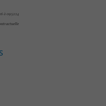
6 à 09:52:14
ontractuelle
S
Séjours / Weekend