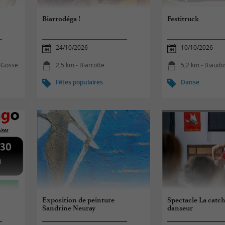
Biarrodéga !
Festitruck
24/10/2026
10/10/2026
e-Gosse
2,5 km - Biarrotte
5,2 km - Biaudo
Fêtes populaires
Danse
Exposition de peinture
Spectacle La catch
Sandrine Neuray
danseur