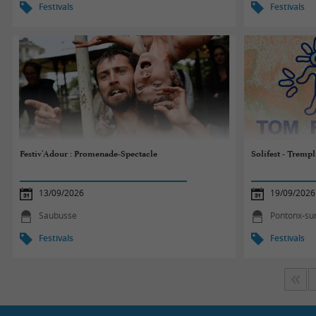
Festivals
Festivals
Festiv'Adour : Promenade-Spectacle
Solifest - Tremp
13/09/2026
19/09/2026
Saubusse
Pontonx-sur
Festivals
Festivals