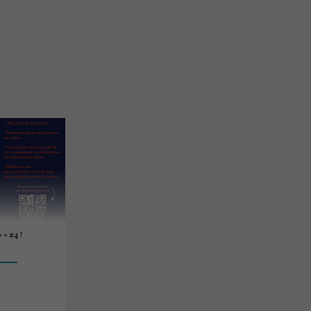
» #4 !