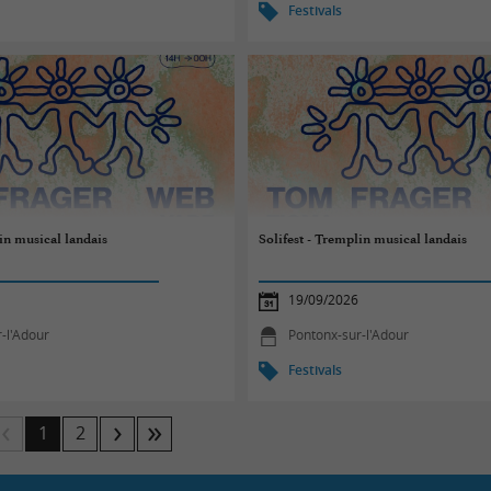
Festivals
lin musical landais
Solifest - Tremplin musical landais
19/09/2026
-l'Adour
Pontonx-sur-l'Adour
Festivals
1
2