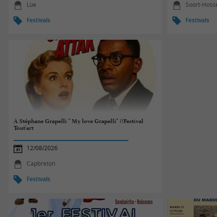
Lüe
Soort-Hoss
Festivals
Festivals
À Stéphane Grapelli " My love Grapelli" //Festival
Tout'art
12/08/2026
Capbreton
Festivals