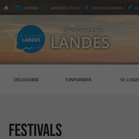
L'
AGENDA
ADRESSES
UTILES
GEO
LOCALISATION
L
Découvrez les
LANDES
DÉCOUVRIR
S'INFORMER
SE LOGE
Festivals