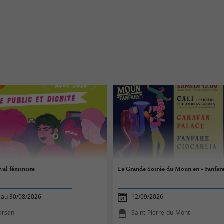
val féministe
La Grande Soirée du Moun en « Fanfare 
 au 30/08/2026
12/09/2026
arsan
Saint-Pierre-du-Mont