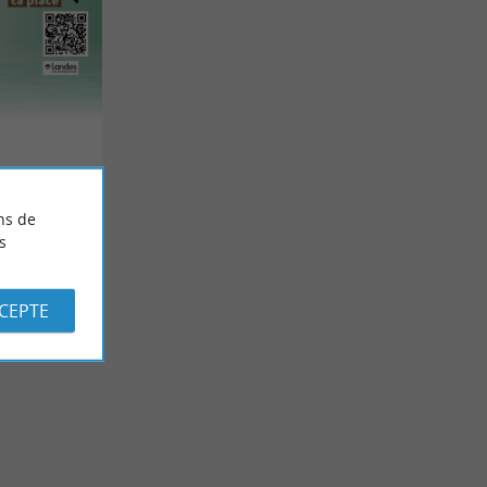
ns de
s
CCEPTE