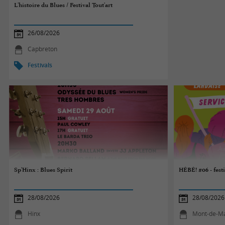
L'histoire du Blues / Festival Tout'art
26/08/2026
Capbreton
Festivals
Sp'Hinx : Blues Spirit
HÉBÉ! #06 - festi
28/08/2026
28/08/2026
Hinx
Mont-de-M