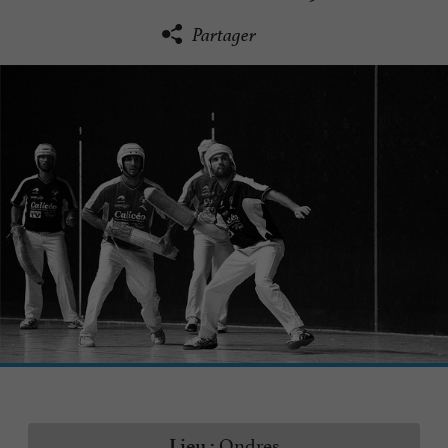
Partager
Ondres
Lieu :