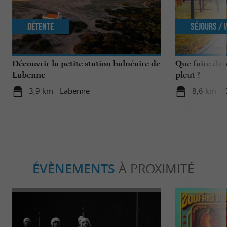
Détente
Séjours /
Découvrir la petite station balnéaire de
Que faire dan
Labenne
pleut ?
3,9 km - Labenne
8,6 km - 
ÉVÈNEMENTS
À PROXIMITÉ