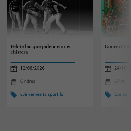
Pelote basque paleta cuir et
Concert Zo
chistera
12/08/2026
24/10/
Ondres
67 m - 
Evènements sportifs
Concert