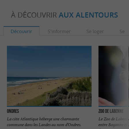
À DÉCOUVRIR
AUX ALENTOURS
Découvrir
S'informer
Se loger
Se r
Ondres
Zoo de Labenne
La côte Atlantique héberge une charmante
Le Zoo de Labenne 
commune dans les Landes au nom d’Ondres.
entre Bayonne et 