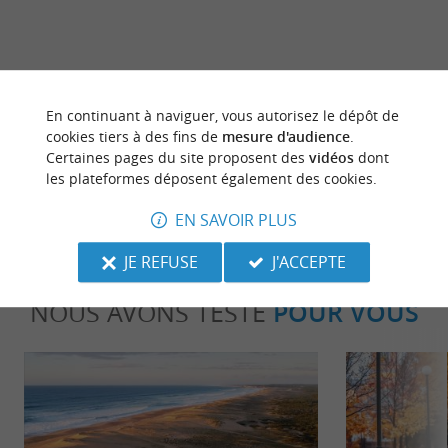
En continuant à naviguer, vous autorisez le dépôt de
dernière mise à jour :
29/05/2026 à 10:55:43
cookies tiers à des fins de
mesure d'audience
.
Certaines pages du site proposent des
vidéos
dont
Source :
Crédit photo :
Sirtaqui
-
ONDRES -
CC BY-
les plateformes déposent également des cookies.
NC-ND 4.0
EN SAVOIR PLUS
JE REFUSE
J'ACCEPTE
NOUS AVONS TESTÉ
POUR VOUS