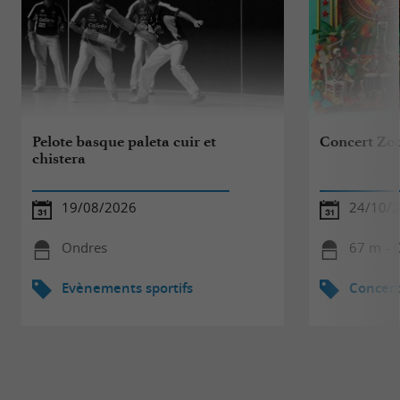
Pelote basque paleta cuir et
Concert Zo
chistera
19/08/2026
24/10/
Ondres
67 m - 
Evènements sportifs
Concert