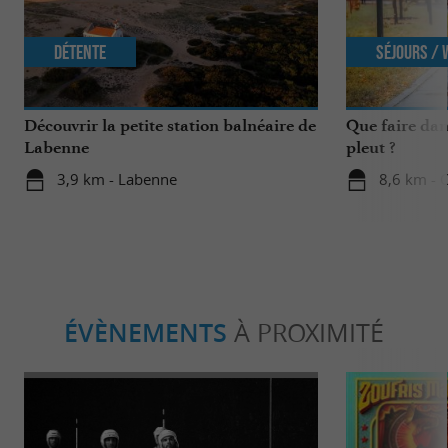
Détente
Séjours /
Découvrir la petite station balnéaire de
Que faire dan
Labenne
pleut ?
3,9 km - Labenne
8,6 km - 
ÉVÈNEMENTS
À PROXIMITÉ