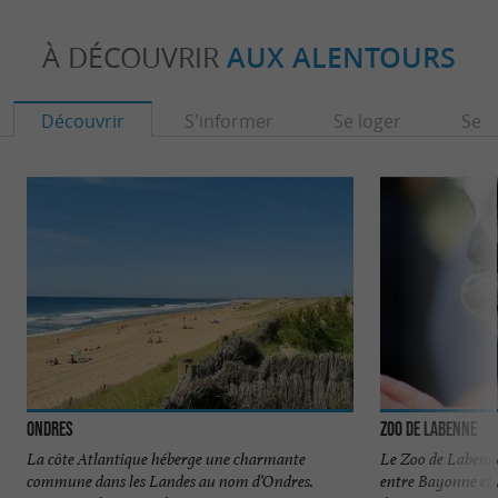
À DÉCOUVRIR
AUX ALENTOURS
Découvrir
S'informer
Se loger
Se r
Ondres
Zoo de Labenne
La côte Atlantique héberge une charmante
Le Zoo de Labenne 
commune dans les Landes au nom d’Ondres.
entre Bayonne et 