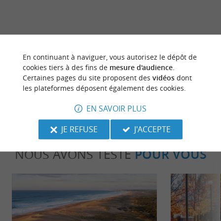
En continuant à naviguer, vous autorisez le dépôt de
dernière mise à jour :
29/05/2026 à 10:50:40
cookies tiers à des fins de
mesure d'audience
.
Certaines pages du site proposent des
vidéos
dont
Source :
Crédit photo :
Sirtaqui
-
ONDRES -
CC BY-
les plateformes déposent également des cookies.
NC-ND 4.0
EN SAVOIR PLUS
JE REFUSE
J'ACCEPTE
NOUS AVONS TESTÉ
POUR VOUS