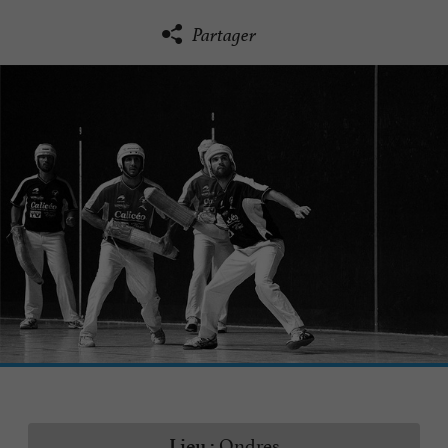
Partager
Ondres
Lieu :