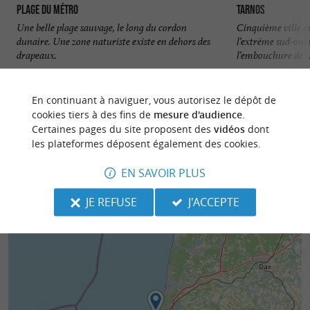
Plage du Métro
Tarnos
Une belle plage sauvage, le long du cordon
Cinquième ville de
dunaire. Une zone naturiste existe en dehors des
l’extrême sud-oues
drapeaux.
l’embouchure de ..
2,2 km - Tarnos
2,2 km - T
En continuant à naviguer, vous autorisez le dépôt de
cookies tiers à des fins de
mesure d'audience
.
Certaines pages du site proposent des
vidéos
dont
les plateformes déposent également des cookies.
EN SAVOIR PLUS
JE REFUSE
J'ACCEPTE