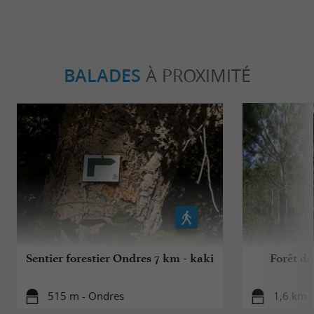
BALADES
À PROXIMITÉ
Sentier forestier Ondres 7 km - kaki
Forêt de
515 m - Ondres
1,6 km 