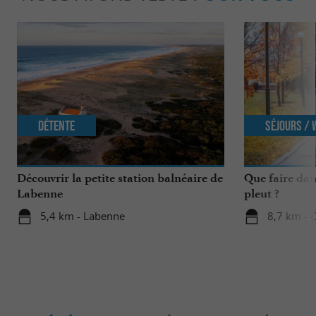
Détente
Séjours /
Découvrir la petite station balnéaire de
Que faire dan
Labenne
pleut ?
5,4 km - Labenne
8,7 km - 