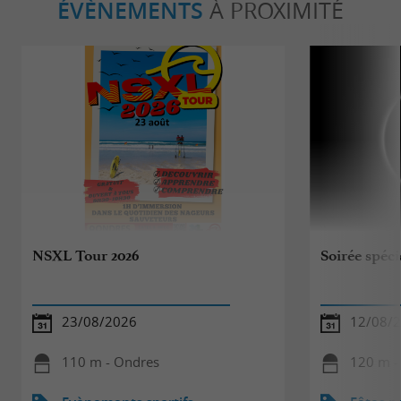
ÉVÈNEMENTS
À PROXIMITÉ
NSXL Tour 2026
Soirée spéci
23/08/2026
12/08/
110 m - Ondres
120 m -