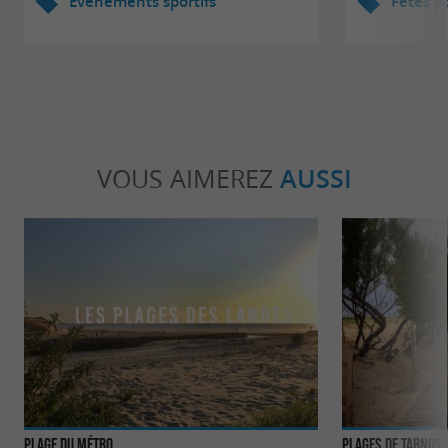
Evènements sportifs
Fêtes p
VOUS AIMEREZ
AUSSI
Plage du Métro
Plages de Tarnos