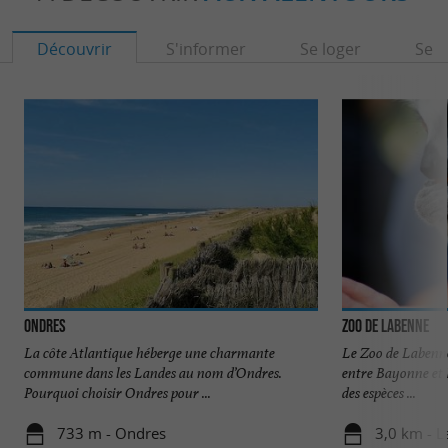
Découvrir
S'informer
Se loger
Se r
Ondres
Zoo de Labenne
La côte Atlantique héberge une charmante
Le Zoo de Labenne 
commune dans les Landes au nom d’Ondres.
entre Bayonne et 
Pourquoi choisir Ondres pour ...
des espèces ...
733 m - Ondres
3,0 km - 