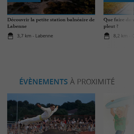
Découvrir la petite station balnéaire de
Que faire dan
Labenne
pleut ?
3,7 km - Labenne
8,2 km - 
ÉVÈNEMENTS
À PROXIMITÉ