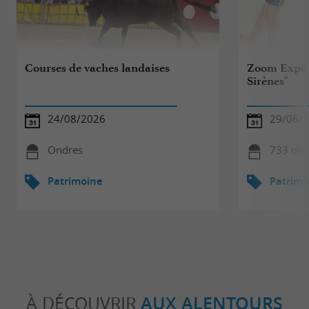
Courses de vaches landaises
Zoom Expo d
Sirènes"
24/08/2026
29/06/2
Ondres
733 m -
Patrimoine
Patrimo
À DÉCOUVRIR
AUX ALENTOURS