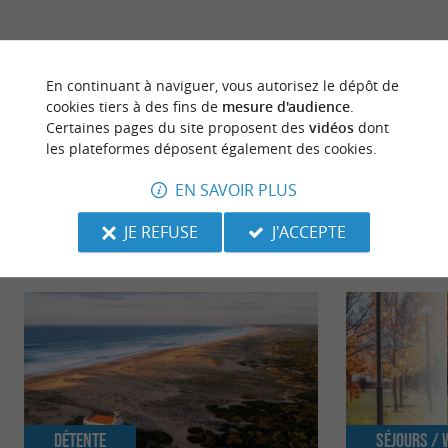
dernière mise à jour :
03/06/2026 à 03:36:22
En continuant à naviguer, vous autorisez le dépôt de
Source :
Crédit photo :
Sirtaqui
-
AlainCaliot -
CC BY-
cookies tiers à des fins de
mesure d'audience
.
Certaines pages du site proposent des
vidéos
dont
NC-ND 4.0
les plateformes déposent également des cookies.
EN SAVOIR PLUS
JE REFUSE
J'ACCEPTE
NOUS AVONS TESTÉ
POUR VOUS
Détente
Séjours /