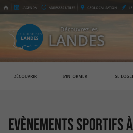
L'
AGENDA
ADRESSES
UTILES
GEO
LOCALISATION
L
Découvrez les
LANDES
DÉCOUVRIR
S'INFORMER
SE LOGE
Evènements sportifs 