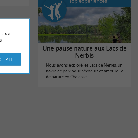
Top expériences
ns de
s
Une pause nature aux Lacs de
Nerbis
CCEPTE
Nous avons exploré les Lacs de Nerbis, un
havre de paix pour pêcheurs et amoureux
de nature en Chalosse. ...