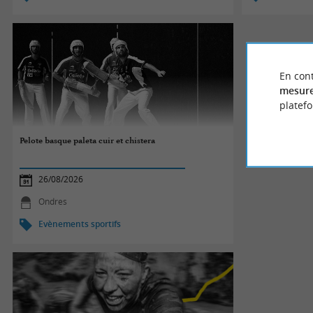
En cont
mesure
platef
Pelote basque paleta cuir et chistera
26/08/2026
Ondres
Evènements sportifs