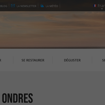
E
BLOG
LA
NEWSLETTER
LA
MÉTÉO
R
SE RESTAURER
DÉGUSTER
S
à Ondres