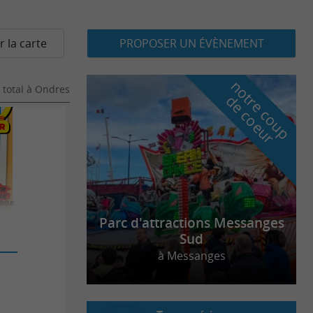
r la carte
PROPOSER UN ÉVÈNEMENT
n
o
t
e
c
o
u
p
e
c
o
e
u
total
à Ondres
r
d
r
Parc d'attractions Messanges
Sud
à Messanges