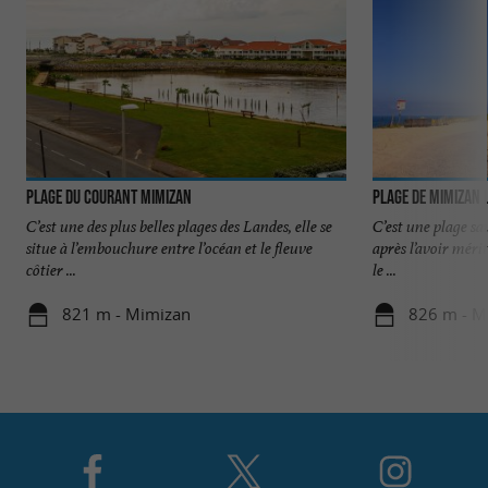
Plage du Courant Mimizan
Plage de Mimizan 
C’est une des plus belles plages des Landes, elle se
C’est une plage sau
situe à l’embouchure entre l’océan et le fleuve
après l’avoir méri
côtier ...
le ...
821 m - Mimizan
826 m - M