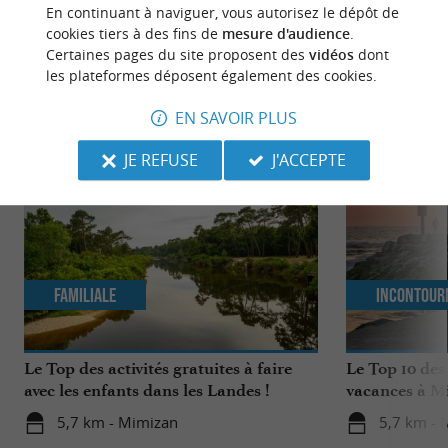
En continuant à naviguer, vous autorisez le dépôt de
cookies tiers à des fins de
mesure d'audience
.
Certaines pages du site proposent des
vidéos
dont
les plateformes déposent également des cookies.
NOUS AVONS TESTÉ
POUR VOUS
EN SAVOIR PLUS
JE REFUSE
J'ACCEPTE
Familiale
Incontour
Le Top des activités gratuites à faire
Le Top 10 des
avec les enfants dans les Landes !
vacances à M
5,7 km - Mimizan
5,7 km - 