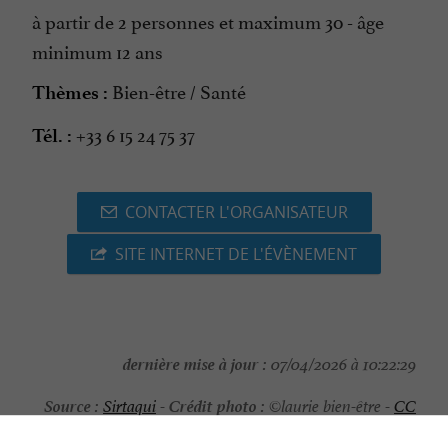
à partir de 2 personnes et maximum 30 - âge
minimum 12 ans
Bien-être / Santé
Thèmes :
+33 6 15 24 75 37
Tél. :
CONTACTER L'ORGANISATEUR
SITE INTERNET DE L'ÉVÈNEMENT
dernière mise à jour :
07/04/2026 à 10:22:29
Source :
Crédit photo :
Sirtaqui
-
©laurie bien-être -
CC
BY-NC-ND 4.0