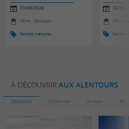
23/08/2026
30/08/
19 m - Mimizan
19 m - 
Sorties natures
Sorties
À DÉCOUVRIR
AUX ALENTOURS
Découvrir
S'informer
Se loger
Se r