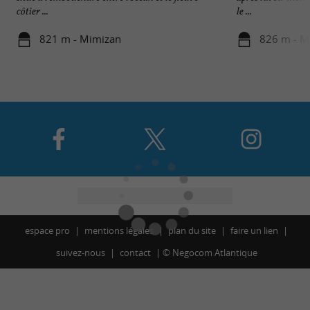
côtier ...
le ...
821 m - Mimizan
826 m - M
espace pro
mentions légales
plan du site
faire un lien
suivez-nous
contact
©
Negocom Atlantique