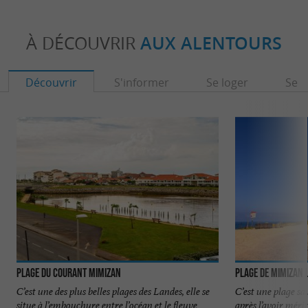
À DÉCOUVRIR
AUX ALENTOURS
Découvrir
S'informer
Se loger
Se r
Plage du Courant Mimizan
Plage de Mimizan 
C’est une des plus belles plages des Landes, elle se
C’est une plage sau
situe à l’embouchure entre l’océan et le fleuve
après l’avoir méri