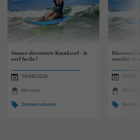
Séance découverte Kayaksurf - le
Découverte 
surf facile !
coucher du s
16/08/2026
23/08/
Mimizan
Mimiza
Sorties natures
Sorties