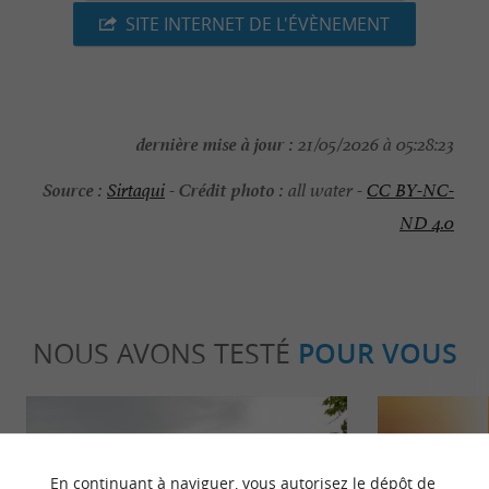
SITE INTERNET DE L'ÉVÈNEMENT
dernière mise à jour :
21/05/2026 à 05:28:23
Source :
Crédit photo :
Sirtaqui
-
all water -
CC BY-NC-
ND 4.0
NOUS AVONS TESTÉ
POUR VOUS
En continuant à naviguer, vous autorisez le dépôt de