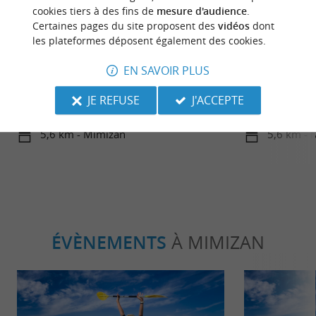
cookies tiers à des fins de
mesure d'audience
.
Certaines pages du site proposent des
vidéos
dont
les plateformes déposent également des cookies.
Familiale
Incontour
EN SAVOIR PLUS
Le Top des activités gratuites à faire
Le Top 10 des
JE REFUSE
J'ACCEPTE
avec les enfants dans les Landes !
vacances à M
5,6 km - Mimizan
5,6 km - 
ÉVÈNEMENTS
À MIMIZAN