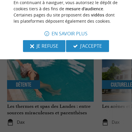
En continuant à naviguer, vous autorisez le dépôt de
cookies tiers à des fins de
mesure d'audience
.
Certaines pages du site proposent des
vidéos
dont
les plateformes déposent également des cookies.
NOUS AVONS TESTÉ
POUR VOUS
EN SAVOIR PLUS
JE REFUSE
J'ACCEPTE
Détente
Culturell
Les thermes et spas des Landes : entre
Les arènes et
sources miraculeuses et parenthèses
bien-être
Dax
Dax