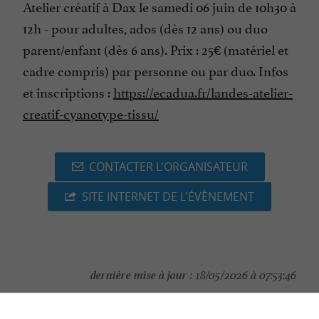
Atelier créatif à Dax le samedi 06 juin de 10h30 à
12h - pour adultes, ados (dès 12 ans) ou duo
parent/enfant (dès 6 ans). Prix : 25€ (matériel et
cadre compris) par personne ou par duo. Infos
et inscriptions :
https://ecadua.fr/landes-atelier-
creatif-cyanotype-tissu/
CONTACTER L'ORGANISATEUR
SITE INTERNET DE L'ÉVÈNEMENT
dernière mise à jour :
18/05/2026 à 07:53:46
Source :
Evènement proposé par un internaute