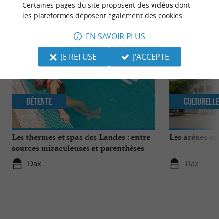
Certaines pages du site proposent des
vidéos
dont
NOUS AVONS TESTÉ
POUR VOUS
les plateformes déposent également des cookies.
EN SAVOIR PLUS
JE REFUSE
J'ACCEPTE
Détente
Culturell
Les thermes et spas des Landes : entre
Les arènes et
sources miraculeuses et parenthèses
bien-être
Dax
Dax