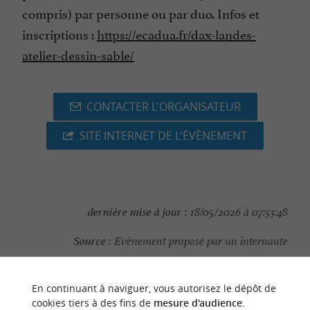
compris) par personne ou par duo. Infos et
inscriptions :
https://ecadua.fr/dax-landes-
atelier-dessin-sable/
CONTACTER L'ORGANISATEUR
SITE INTERNET DE L'ÉVÈNEMENT
dernière mise à jour :
18/05/2026 à 07:53:48
Source :
Evènement proposé par un internaute
En continuant à naviguer, vous autorisez le dépôt de
cookies tiers à des fins de
mesure d'audience
.