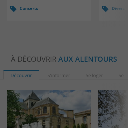
Concerts
Divers
À DÉCOUVRIR
AUX ALENTOURS
Découvrir
S'informer
Se loger
Se r