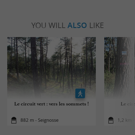
YOU WILL
ALSO
LIKE
Le circuit vert : vers les sommets !
Le cir
882 m - Seignosse
1,2 km -