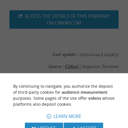
ACCESS THE DETAILS OF THIS ITINERARY
ON CIRKWI.COM
Last update :
23/12/2024 à 04:56:51
Source :
Cirkwi
| Seignosse Tourisme
Photo credit :
Seignosse Tourisme
By continuing to navigate, you authorize the deposit
of third-party cookies for
audience measurement
purposes. Some pages of the site offer
videos
whose
platforms also deposit cookies.
TO DISCOVER
AROUND
LEARN MORE
Discover
Information
Accommodation