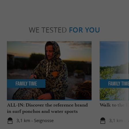
WE TESTED
FOR YOU
Family Time
Family Tim
ALL-IN: Discover the reference brand
Walk to the 
in surf ponchos and water sports
accessories!
3,1 km - Seignosse
3,1 km - 