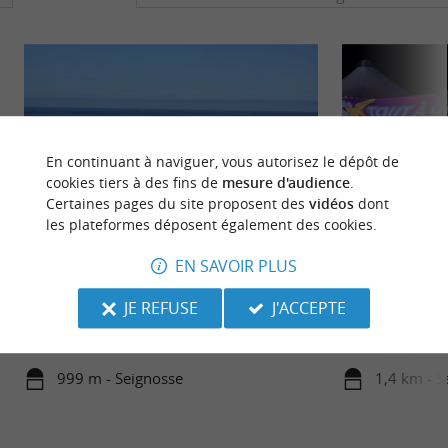
En continuant à naviguer, vous autorisez le dépôt de
cookies tiers à des fins de
mesure d'audience
.
Certaines pages du site proposent des
vidéos
dont
les plateformes déposent également des cookies.
EN SAVOIR PLUS
Seignosse
Minnie Landes
La côte Sud des Landes est une destination de
À côté d'Atlantic P
JE REFUSE
J'ACCEPTE
vacances rêvée : des immenses plages de sable fin,
grands à partir de
la forêt de ...
...
999 m - Seignosse
1,4 km - S