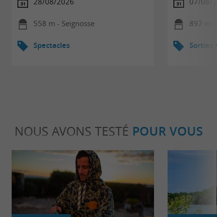
28/08/2026
07/08/
558 m - Seignosse
897 m -
Spectacles
Sorties
NOUS AVONS TESTÉ
POUR VOUS