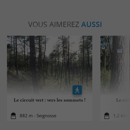
VOUS AIMEREZ
AUSSI
Le circuit vert : vers les sommets !
Le cir
882 m - Seignosse
1,2 km -