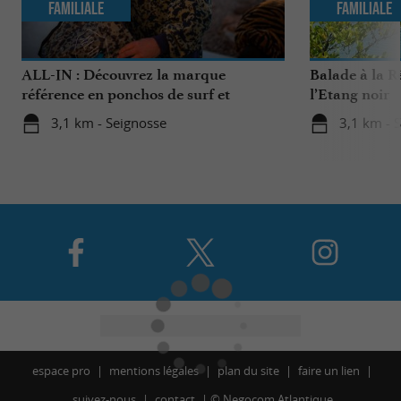
Familiale
Familiale
ALL-IN : Découvrez la marque
Balade à la R
référence en ponchos de surf et
l’Etang noir
accessoires de sports nautiques !
3,1 km - Seignosse
3,1 km - 
espace pro
mentions légales
plan du site
faire un lien
suivez-nous
contact
©
Negocom Atlantique