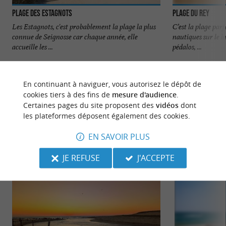
Plage des Estagnots
Plage du Rey
Les Estagnots, c'est probablement la plage la plus
C’est la plage parf
connue de Seignosse car chaque année, elle
nautiques sur le l
accueille les ...
pédalos, ...
713 m - Seignosse
808 m - S
En continuant à naviguer, vous autorisez le dépôt de
cookies tiers à des fins de
mesure d'audience
.
Certaines pages du site proposent des
vidéos
dont
les plateformes déposent également des cookies.
EN SAVOIR PLUS
NOUS AVONS TESTÉ
POUR VOUS
JE REFUSE
J'ACCEPTE