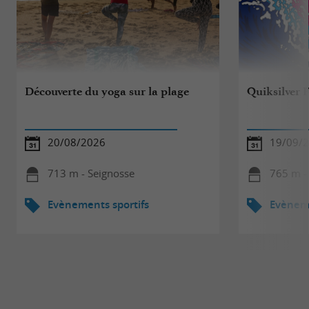
Découverte du yoga sur la plage
Quiksilver F
20/08/2026
19/09/2
713 m - Seignosse
765 m -
Evènements sportifs
Evèneme