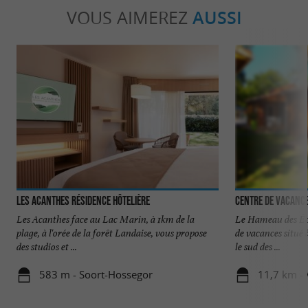
VOUS AIMEREZ
AUSSI
Les Acanthes Résidence Hôtelière
Centre de Vacanc
Les Acanthes face au Lac Marin, à 1km de la
Le Hameau des Écu
plage, à l'orée de la forêt Landaise, vous propose
de vacances situé
des studios et ...
le sud des ...
583 m - Soort-Hossegor
11,7 km - 