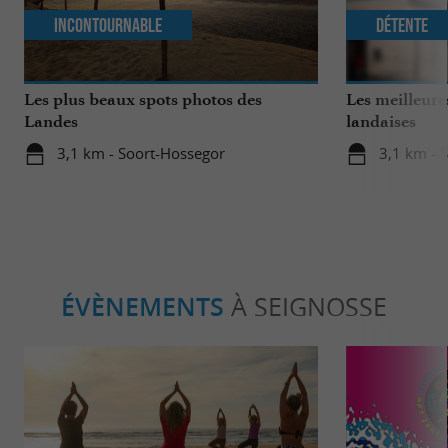
Incontournable
Détente
Les plus beaux spots photos des
Les meilleure
Landes
landaises
3,1 km - Soort-Hossegor
3,1 km - 
ÉVÈNEMENTS
À SEIGNOSSE