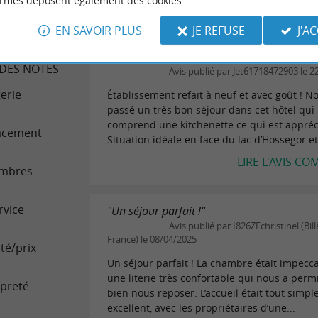
ormes déposent également des cookies.
LIRE L'AVIS CO
 avis
EN SAVOIR PLUS
JE REFUSE
J'A
""
DES NOTES
Avis publié par Jet61718472903 le 2
terie
Établissement refait à neuf et avec goût ! N
passé un très bon séjour dans cet hôtel qui
comprend une kitchenette ce qui est appréc
acement
Situation idéale en face du lac d’Hossegor et 
LIRE L'AVIS CO
mbres
rvice
"Un séjour parfait !"
Avis publié par I826ZFchristinel (Bill
France) le 08/04/2025
té/prix
Un séjour parfait ! La chambre était impecca
une literie très confortable qui nous a perm
preté
bien nous reposer. L’accueil était tout simp
excellent, avec les propriétaires d’une...