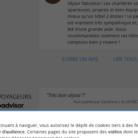
Séjour fabuleux ! Les chambres s
spacieuses, propres et bien équip
mieux qu'un hôtel 2 étoiles ! Le p
est vraiment très sympathique et
été d'une grande aide. Nous
recommandons vivement cet hôtel
comptons bien y revenir !
ECRIRE UN AVIS
LIRE TOUS 
"Très bon séjour !"
 VOYAGEURS
Avis publié par Sandrine L le 24/08
Excellent séjour aux Acanthes cet été. Idéa
ES RÉSIDENCE
placé pour profiter d’Hossegor à pied , en vél
ELIÈRE
est à proximité. Propre , spacieux, bien agen
inuant à naviguer, vous autorisez le dépôt de cookies tiers à des fi
personnel et propriétaires aux petits soins !
 d'audience
. Certaines pages du site proposent des
vidéos
dont le