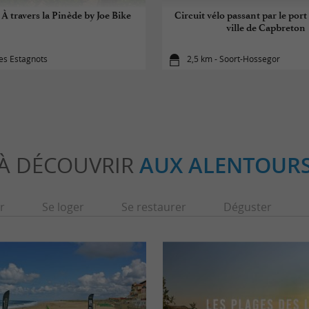
À travers la Pinède by Joe Bike
Circuit vélo passant par le port 
ville de Capbreton
es Estagnots
2,5 km - Soort-Hossegor
À DÉCOUVRIR
AUX ALENTOUR
r
Se loger
Se restaurer
Déguster