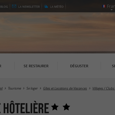
E
BLOG
LA
NEWSLETTER
LA
MÉTÉO
R
SE RESTAURER
DÉGUSTER
S
il
Tourisme
Se loger
Gîtes et Locations de Vacances
Villages / Club
 Hôtelière