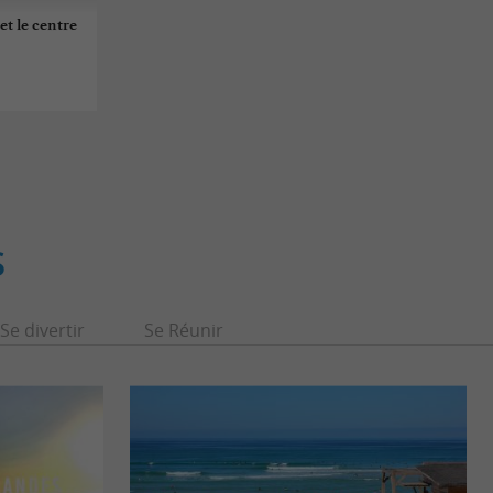
et le centre
S
Se divertir
Se Réunir