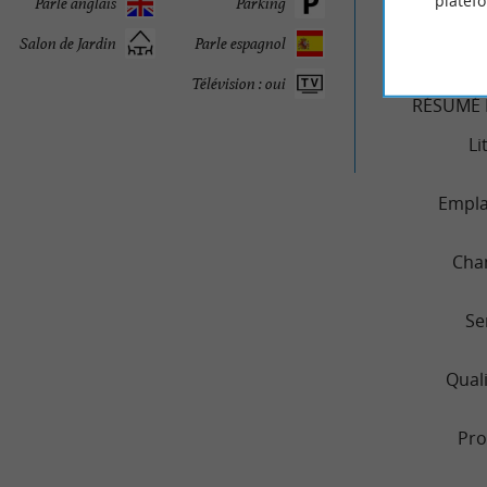
platef
Parle anglais
Parking
53
Salon de Jardin
Parle espagnol
Télévision : oui
RÉSUMÉ 
Li
Empl
Cha
Se
Quali
Pro