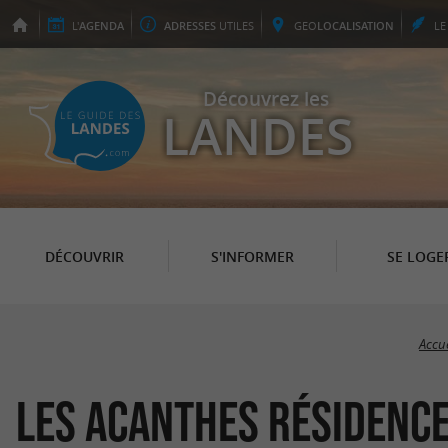
L'
AGENDA
ADRESSES
UTILES
GEO
LOCALISATION
L
Découvrez les
LANDES
DÉCOUVRIR
S'INFORMER
SE LOGE
Accue
Les Acanthes Résidence