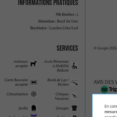
Informations pratiques
: 2
Nb Etoiles
Bord de Mer
Situation :
Landes Côte Sud
Territoire :
Services
© Google 2026
Animaux
Accès Personnes
acceptés
à Mobilité
Réduite
Carte Bancaire
Bords de Lac /
AVIS DES
acceptée
Rivière
Climatisation
Chèques
LES ACANTH
Vacances
HÔT
En cont
Jardin
Groupes
mesure