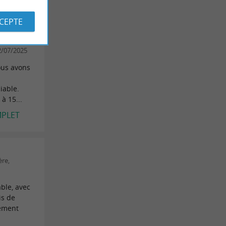
MPLET
CCEPTE
2/07/2025
ous avons
iable.
à 15...
MPLET
ère,
ble, avec
is de
lement