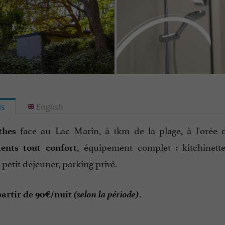
is
English
face au Lac Marin, à 1km de la plage, à l'orée 
thes
, équipement complet : kitchinett
ents tout confort
, petit déjeuner, parking privé.
(selon la période)
partir de 90€/nuit
.