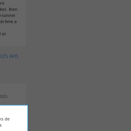
ont
ées. Bien
ersonnel
 Jérôme a
 et
LES AVIS
/2025
lement
o.. tout
cé,
ns de
s