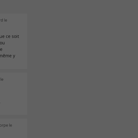
d le
ue ce soit
 ou
Je
 même y
le
À
orpe le