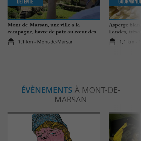
Détente
Gourmand
Mont-de-Marsan, une ville à la
Asperge blanc
campagne, havre de paix au cœur des
Landes, tréso
Landes
région
1,1 km - Mont-de-Marsan
1,1 km -
ÉVÈNEMENTS
À MONT-DE-
MARSAN