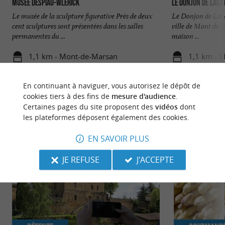
Musée Despiau-Wlérick
Le Donjon de Laca
Le musée de la sculpture figurative Près de deux
Le Donjon de Lacat
cent sculptures sont présentées dans les salles
ville de Mont de M
permanentes du ...
maison ...
1,1 km - Mont-de-Marsan
1,1 km - 
En continuant à naviguer, vous autorisez le dépôt de
cookies tiers à des fins de
mesure d'audience
.
Certaines pages du site proposent des
vidéos
dont
les plateformes déposent également des cookies.
NOUS AVONS TESTÉ
POUR VOUS
EN SAVOIR PLUS
JE REFUSE
J'ACCEPTE