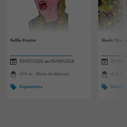
Selfie Feutre
Stade Monto
03/07/2026 au 05/09/2026
21/08/
474 m - Mont-de-Marsan
478 m -
Expositions
Divers