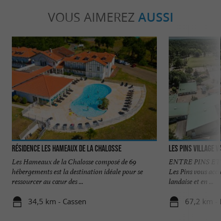
VOUS AIMEREZ
AUSSI
Résidence Les Hameaux de la Chalosse
Les Pins village 
Les Hameaux de la Chalosse composé de 69
ENTRE PINS ET O
hébergements est la destination idéale pour se
Les Pins vous accu
ressourcer au cœur des ...
landaise et en ...
34,5 km - Cassen
67,2 km -