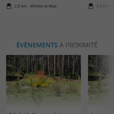
2,0 km - Moliets-et-Maa
2,0 km - 
ÉVÈNEMENTS
À PROXIMITÉ