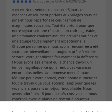
Avis publié par Ol And le 02/08/2026
⭐⭐⭐⭐⭐ Nous venons de passer 15 jours de
vacances absolument parfaits aux Villages sous les
pins et nous repartons le cœur rempli de
magnifiques souvenirs. Tout était réuni pour que
notre séjour soit une réussite : un cadre agréable,
une ambiance chaleureuse, des activités variées et
une équipe tout simplement exceptionnelle.
Chaque personne que nous avons rencontrée a été
souriante, bienveillante et toujours prête à rendre
service. Votre gentillesse fait vraiment la différence
! Nous avons également eu la chance d’avoir un
temps magnifique, ce qui a rendu ces vacances
encore plus belles. Un immense merci à toute
l’équipe pour votre accueil, votre bonne humeur et
tout le travail que vous accomplissez pour que les
vacanciers passent un séjour inoubliable. Nous
avons adoré ces 15 jours passés chez vous et nous
espérons avoir le plaisir de revenir à nouveau
l’année prochaine . À très bientôt, et encore merci
pour tout ! Mention spéciale pour Sébastien et Lucie