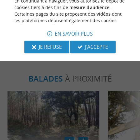
En continuant à naviguer, vous autorisez le dépôt de
à l’accueil des Acacias, merci pour votre accueil,
cookies tiers à des fins de
mesure d'audience
.
votre disponibilité, votre gentillesse et votre
Certaines pages du site proposent des
vidéos
dont
professionnalisme ❤️
les plateformes déposent également des cookies.
ECRIRE UN AVIS
LIRE TOUS LES AVIS
EN SAVOIR PLUS
© Google 2026
JE REFUSE
J'ACCEPTE
BALADES
À PROXIMITÉ