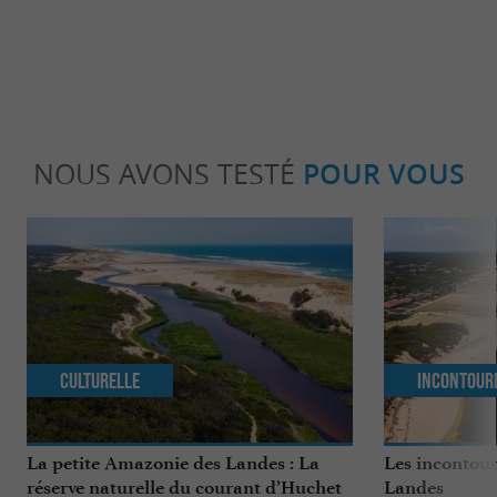
NOUS AVONS TESTÉ
POUR VOUS
Culturelle
Incontour
La petite Amazonie des Landes : La
Les incontour
réserve naturelle du courant d’Huchet
Landes