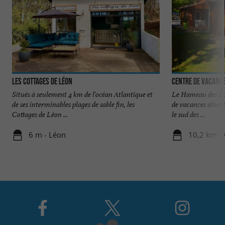
Les Cottages de Léon
Centre de Vacanc
Situés à seulement 4 km de l'océan Atlantique et
Le Hameau des Écu
de ses interminables plages de sable fin, les
de vacances situé
Cottages de Léon ...
le sud des ...
6 m - Léon
10,2 km - 