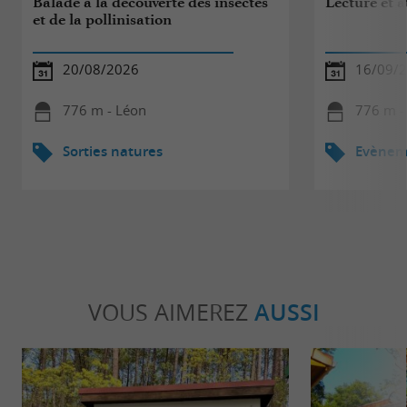
Balade à la découverte des insectes
Lecture et a
et de la pollinisation
20/08/2026
16/09/
776 m - Léon
776 m -
Sorties natures
Evèneme
VOUS AIMEREZ
AUSSI