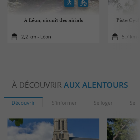
A Léon, circuit des airials
Piste Cyc
2,2 km - Léon
5,7 km -
À DÉCOUVRIR
AUX ALENTOURS
Découvrir
S'informer
Se loger
Se r