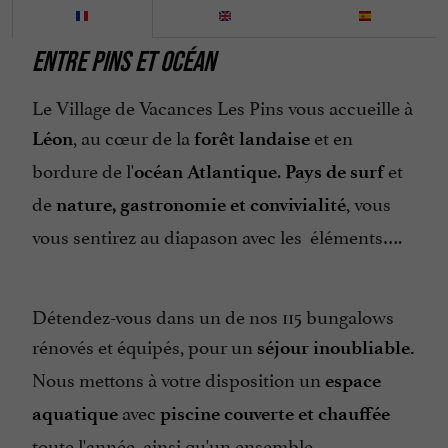
Parle anglais
ENTRE PINS ET OCÉAN
Parle espagnol
Ping pong
Le Village de Vacances Les Pins vous accueille à
, au cœur de la
et en
Piscine
Léon
forêt landaise
bordure de l'
.
et
Piscine chauffée
océan Atlantique
Pays de surf
de
, vous
nature, gastronomie et convivialité
Piscine couverte
vous sentirez au diapason avec les éléments….
Restaurant
Salle de Séminaire
Salon de Jardin
Détendez-vous dans un de nos 115 bungalows
rénovés et équipés, pour un
Snack
séjour inoubliable.
Nous mettons à votre disposition un
Tennis
espace
avec
aquatique
piscine
couverte et chauffée
Terrasse
toute l'année, ainsi qu'un ensemble
Toboggan Aquatique