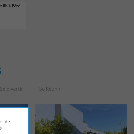
reilh à Péré
S
Se divertir
Se Réunir
ns de
s