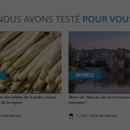
NOUS AVONS TESTÉ
POUR VOU
Culturelle
e des Sables des Landes, trésor
Mont-de-Marsan, les incontourna
de la région
manquer !
ont-de-Marsan
1,2 km - Mont-de-Marsan