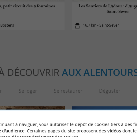
, petit circuit des 9 fontaines
Les Sentiers de l'Adour : d'Aug
Saint-Sever
 Bostens
16,7 km - Saint-Sever
À DÉCOUVRIR
AUX ALENTOUR
r
Se loger
Se restaurer
Déguster
inuant à naviguer, vous autorisez le dépôt de cookies tiers à des fi
 d'audience
. Certaines pages du site proposent des
vidéos
dont le