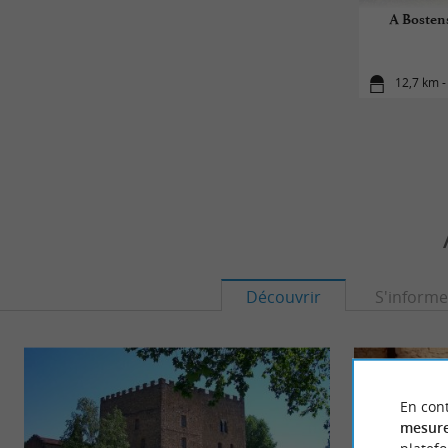
A Bostens
12,7 km -
Découvrir
S'informe
En cont
mesure