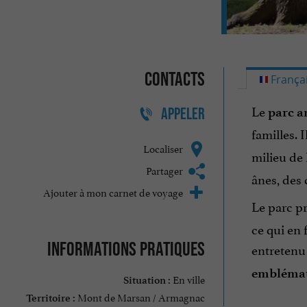
Contacts
França
Le
parc a
APPELER
familles. 
Localiser
milieu de 
Partager
ânes, des 
Ajouter à mon carnet de voyage
Le parc p
ce qui en 
Informations pratiques
entretenu 
emblémati
En ville
Situation :
Mont de Marsan / Armagnac
Territoire :