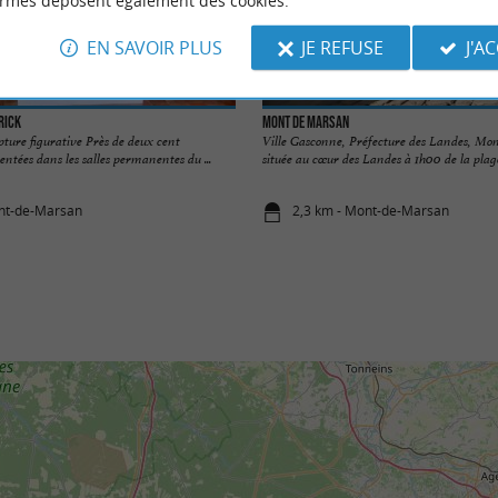
ormes déposent également des cookies.
EN SAVOIR PLUS
JE REFUSE
J'A
rick
Mont de Marsan
pture figurative Près de deux cent
Ville Gasconne, Préfecture des Landes, Mo
entées dans les salles permanentes du ...
située au cœur des Landes à 1h00 de la plage 
ont-de-Marsan
2,3 km - Mont-de-Marsan