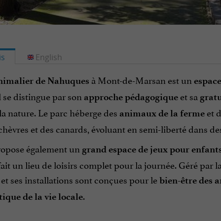
is
English
à Mont-de-Marsan est un
nimalier de Nahuques
espace
Il se distingue par son
et sa
approche pédagogique
gratu
la nature. Le parc héberge des
et 
animaux de la ferme
chèvres et des canards, évoluant en semi-liberté dans de
ropose également un
grand espace de jeux pour enfant
fait un lieu de loisirs complet pour la journée. Géré par 
et ses installations sont conçues pour le
bien-être des
.
que de la vie locale