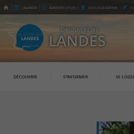
L'
AGENDA
ADRESSES
UTILES
GEO
LOCALISATION
L
Découvrez les
LANDES
DÉCOUVRIR
S'INFORMER
SE LOGE