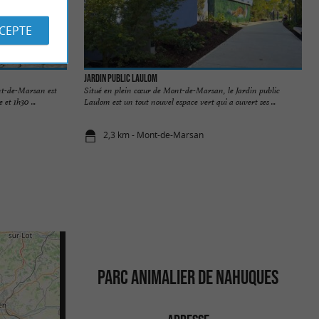
CCEPTE
Jardin public Laulom
nt-de-Marsan est
Situé en plein cœur de Mont-de-Marsan, le Jardin public
et 1h30 ...
Laulom est un tout nouvel espace vert qui a ouvert ses ...
2,3 km - Mont-de-Marsan
PARC ANIMALIER DE NAHUQUES