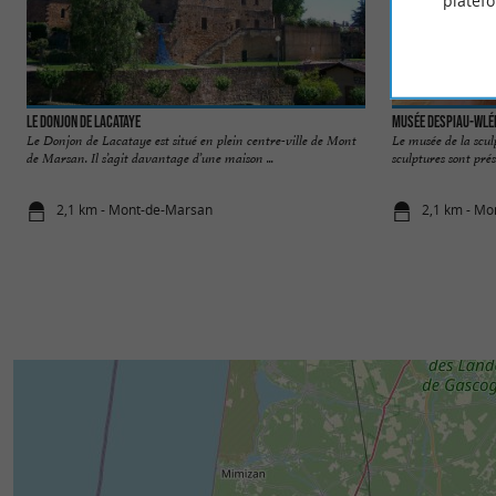
platef
Le Donjon de Lacataye
Musée Despiau-Wlé
Le Donjon de Lacataye est situé en plein centre-ville de Mont
Le musée de la scul
de Marsan. Il s’agit davantage d’une maison ...
sculptures sont prés
2,1 km - Mont-de-Marsan
2,1 km - M