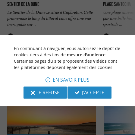
Sentier de la Dune
Plage Santocha
Le Sentier de la Dune se situe à Capbreton. Cette
Une plage sauvage
promenade le long du littoral vous offre une vue
par une belle houl
incroyable sur ...
sports de ...
645 m - Capbreton
696 m - C
En continuant à naviguer, vous autorisez le dépôt de
cookies tiers à des fins de
mesure d'audience
.
Certaines pages du site proposent des
vidéos
dont
les plateformes déposent également des cookies.
EN SAVOIR PLUS
NOUS AVONS TESTÉ
POUR VOUS
JE REFUSE
J'ACCEPTE