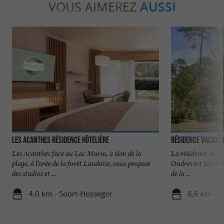
VOUS AIMEREZ
AUSSI
Les Acanthes Résidence Hôtelière
Résidence Vacance
Les Acanthes face au Lac Marin, à 1km de la
La résidence de va
plage, à l'orée de la forêt Landaise, vous propose
Ondres est située
des studios et ...
de la ...
4,0 km - Soort-Hossegor
8,6 km - 