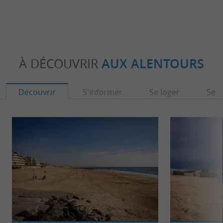
À DÉCOUVRIR
AUX ALENTOURS
Découvrir
S'informer
Se loger
Se r