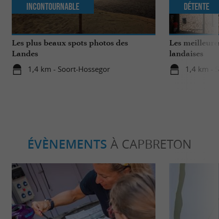
Incontournable
Détente
Les plus beaux spots photos des
Les meilleure
Landes
landaises
1,4 km - Soort-Hossegor
1,4 km - 
ÉVÈNEMENTS
À CAPBRETON