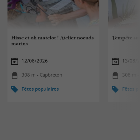
Hisse et oh matelot ! Atelier noeuds
Tempête sur
marins
12/08/2026
13/08/
308 m - Capbreton
308 m -
Fêtes populaires
Fêtes p