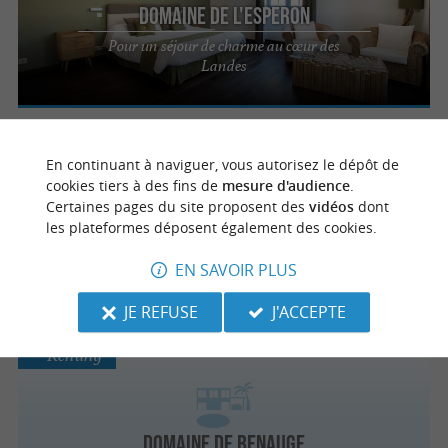
Domaine de l'Esperon
Pour un séjour de charme au cœur des
Landes
Aire-sur-l'Adour
En continuant à naviguer, vous autorisez le dépôt de
cookies tiers à des fins de
mesure d'audience
.
Certaines pages du site proposent des
vidéos
dont
les plateformes déposent également des cookies.
Le Mas
EN SAVOIR PLUS
JE REFUSE
J'ACCEPTE
Renung
Domaine de Benauge