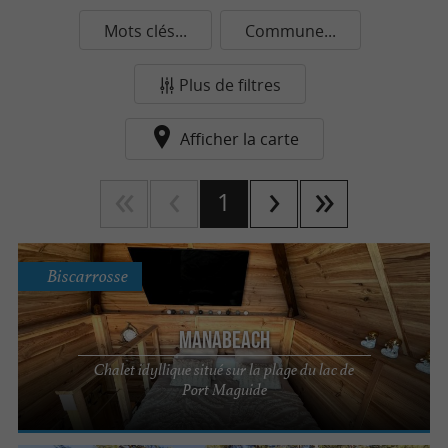
Mots clés...
Commune...
Plus de filtres
Afficher la carte
1
Biscarrosse
MANABEACH
Chalet idyllique situé sur la plage du lac de
Port Maguide