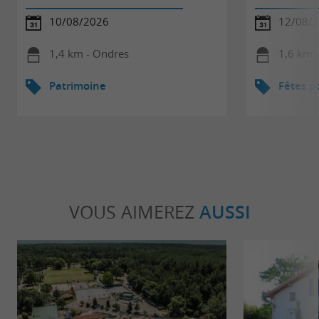
10/08/2026
12/08/
1,4 km - Ondres
1,6 km 
Patrimoine
Fêtes p
VOUS AIMEREZ
AUSSI