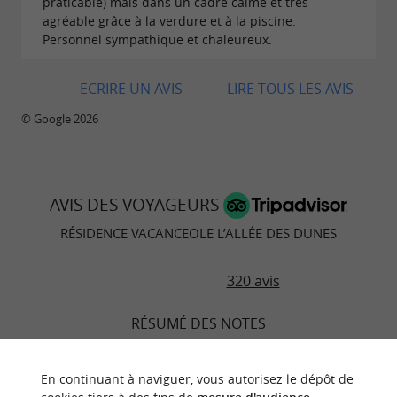
praticable) mais dans un cadre calme et très
agréable grâce à la verdure et à la piscine.
Personnel sympathique et chaleureux.
ECRIRE UN AVIS
LIRE TOUS LES AVIS
© Google 2026
AVIS DES VOYAGEURS
RÉSIDENCE VACANCEOLE L’ALLÉE DES DUNES
320 avis
RÉSUMÉ DES NOTES
Emplacement
En continuant à naviguer, vous autorisez le dépôt de