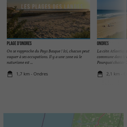
Plage d'Ondres
Ondres
On se rapproche du Pays Basque ! Ici, chacun peut
La côte Atlantiq
vaquer à ses occupations. Il y a une zone où le
commune dans les
naturisme est ...
Pourquoi choisir O
1,7 km - Ondres
2,1 km - 