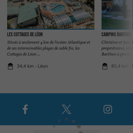
Les Cottages de Léon
Camping Barthon
Situés à seulement 4 km de l'océan Atlantique et
Christine et Jean
de ses interminables plages de sable fin, les
propriétaires, vo
Cottages de Léon ...
Barthon à proximité
34,4 km - Léon
85,4 km -