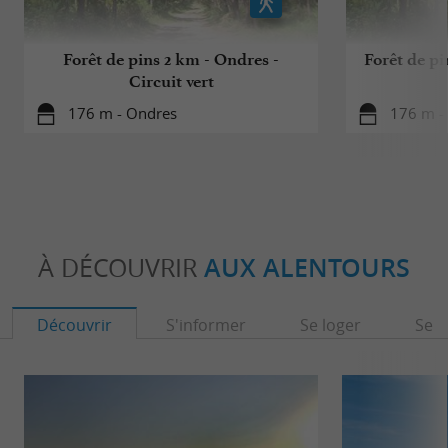
Forêt de pins 2 km - Ondres -
Forêt de p
Circuit vert
176 m - Ondres
176 m -
À DÉCOUVRIR
AUX ALENTOURS
Découvrir
S'informer
Se loger
Se r