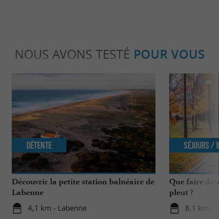
NOUS AVONS TESTÉ
POUR VOUS
Détente
Séjours /
Découvrir la petite station balnéaire de
Que faire dan
Labenne
pleut ?
4,1 km - Labenne
8,1 km - 