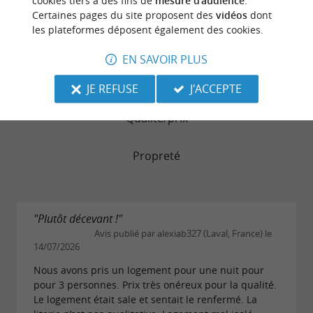
cookies tiers à des fins de
mesure d'audience
.
Literie
Certaines pages du site proposent des
vidéos
dont
les plateformes déposent également des cookies.
Chambres
EN SAVOIR PLUS
Service
JE REFUSE
J'ACCEPTE
Qualité/prix
Propreté
"Plutôt décevant !"
Avis publié par alexiab327 (Laval, France) le
14/07/2026
Nous avons pris un logement pour une nuit pour
pour 3 personnes. Prix très onéreux pour la qualité.
Le logement était sale et sentait le renfermé. La