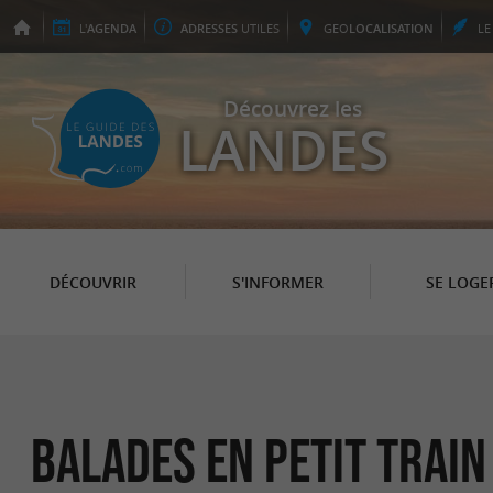
L'
AGENDA
ADRESSES
UTILES
GEO
LOCALISATION
L
Découvrez les
LANDES
DÉCOUVRIR
S'INFORMER
SE LOGE
Balades en Petit Trai