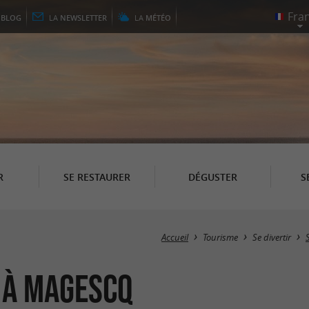
E
BLOG
LA
NEWSLETTER
LA
MÉTÉO
R
SE RESTAURER
DÉGUSTER
S
Accueil
Tourisme
Se divertir
n à Magescq