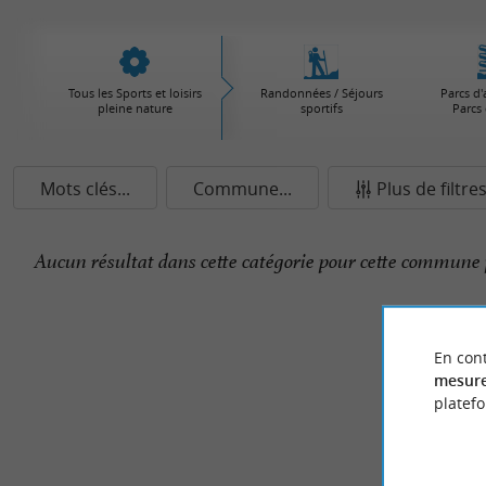
Tous les Sports et loisirs
Randonnées / Séjours
Parcs d'
pleine nature
sportifs
Parcs 
Mots clés...
Commune...
Plus de filtre
Aucun résultat dans cette catégorie pour cette commune 
En cont
mesure
platef