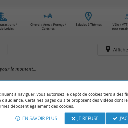
attractions /
Cheval / Ânes / Poneys /
Balades à Thèmes
Vélo / VTT 
de Loisirs
Calèches
tout terra
s
Affiche
pour le moment...
inuant à naviguer, vous autorisez le dépôt de cookies tiers à des fi
 d'audience
. Certaines pages du site proposent des
vidéos
dont le
ormes déposent également des cookies.
EN SAVOIR PLUS
JE REFUSE
J'A