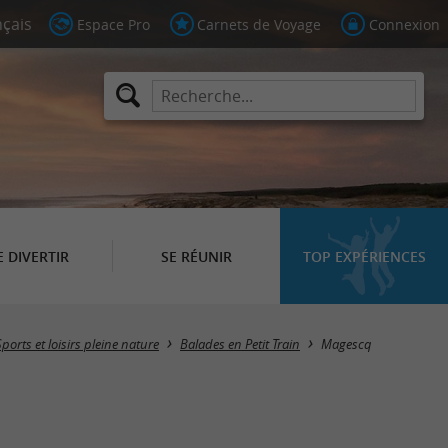
Espace Pro
Carnets de Voyage
Connexion
E DIVERTIR
SE RÉUNIR
TOP EXPÉRIENCES
Masquer la carte
Sports et loisirs pleine nature
Balades en Petit Train
Magescq