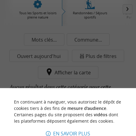
Tous les Sports et loisirs
Randonnées / Séjours
Parcs d'
pleine nature
sportifs
Parcs 
Mots clés...
Commune...
Ouvert aujourd'hui
Plus de filtres
Afficher la carte
Aucun résultat dans cette catégorie pour cette
commune pour le moment...
En continuant à naviguer, vous autorisez le dépôt de
cookies tiers à des fins de
mesure d'audience
.
Certaines pages du site proposent des
vidéos
dont
n
o
t
e
c
o
u
p
e
c
o
e
u
les plateformes déposent également des cookies.
r
d
r
EN SAVOIR PLUS