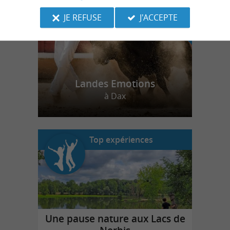
JE REFUSE
J'ACCEPTE
Landes Emotions
à Dax
Top expériences
Une pause nature aux Lacs de