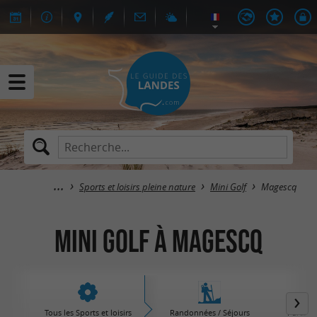
Sports et loisirs pleine nature
Mini Golf
Magescq
Mini Golf à Magescq
Tous les Sports et loisirs
Randonnées / Séjours
Parcs d'