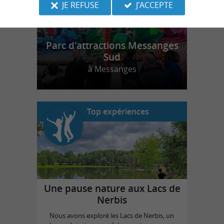
JE REFUSE
J'ACCEPTE
Parc d'attractions Messanges
Sud
à Messanges
Top expériences
Une pause nature aux Lacs de
Nerbis
Nous avons exploré les Lacs de Nerbis, un