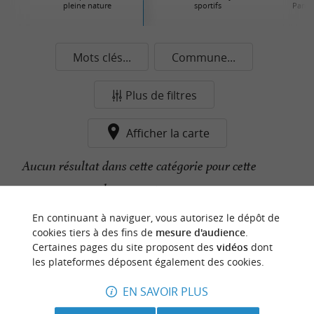
pleine nature
sportifs
Parcs 
Mots clés...
Commune...
Plus de filtres
Afficher la carte
Aucun résultat dans cette catégorie pour cette
commune pour le moment...
En continuant à naviguer, vous autorisez le dépôt de
cookies tiers à des fins de
mesure d'audience
.
n
o
t
e
c
o
u
p
e
c
o
e
u
Certaines pages du site proposent des
vidéos
dont
r
d
r
les plateformes déposent également des cookies.
EN SAVOIR PLUS