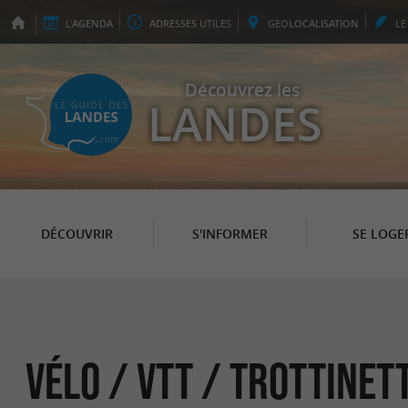
L'
AGENDA
ADRESSES
UTILES
GEO
LOCALISATION
L
Découvrez les
LANDES
DÉCOUVRIR
S'INFORMER
SE LOGE
Vélo / VTT / Trottinet