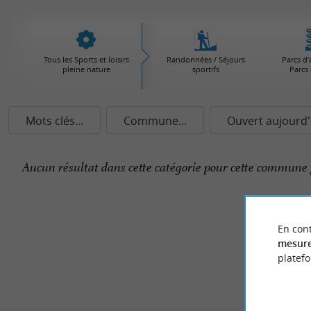
Tous les Sports et loisirs
Randonnées / Séjours
Parcs d'
pleine nature
sportifs
Parcs 
Mots clés...
Commune...
Ouvert aujourd'
Aucun résultat dans cette catégorie pour cette commune 
En cont
mesure
platef