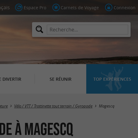
Espace Pro
Carnets de Voyage
Connexion
E DIVERTIR
SE RÉUNIR
TOP EXPÉRIENCES
Masquer la carte
ature
Vélo / VTT / Trottinette tout terrain / Gyropode
Magescq
ode à Magescq