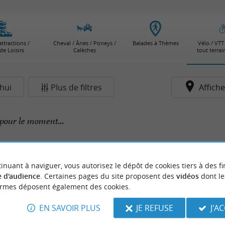
attractions /
Cheval / Ânes / Poneys /
Balades à Thèmes
Vélo / VTT 
de Loisirs
Calèches
tout terra
hui
Plus de filtres
Affiche
pour le moment...
inuant à naviguer, vous autorisez le dépôt de cookies tiers à des fi
 d'audience
. Certaines pages du site proposent des
vidéos
dont le
ormes déposent également des cookies.
EN SAVOIR PLUS
JE REFUSE
J'A