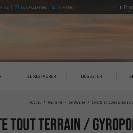
E
BLOG
LA
NEWSLETTER
LA
MÉTÉO
R
SE RESTAURER
DÉGUSTER
S
Accueil
Tourisme
Se divertir
Sports et loisirs pleine n
te tout terrain / Gyrop