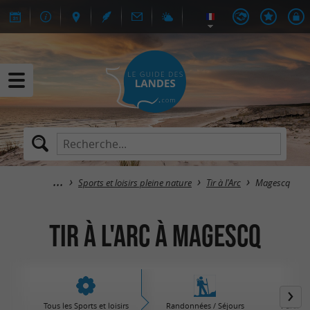
Sports et loisirs pleine nature
Tir à l'Arc
Magescq
Tir à l'Arc à Magescq
Tous les Sports et loisirs
Randonnées / Séjours
Parcs d'