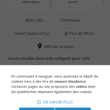
pleine nature
sportifs
Parcs 
Mots clés...
Commune...
Ouvert aujourd'hui
Plus de filtres
Afficher la carte
Aucun résultat dans cette catégorie pour cette
commune pour le moment...
En continuant à naviguer, vous autorisez le dépôt de
cookies tiers à des fins de
mesure d'audience
.
n
o
t
e
c
o
u
p
e
c
o
e
u
Certaines pages du site proposent des
vidéos
dont
r
d
r
les plateformes déposent également des cookies.
EN SAVOIR PLUS