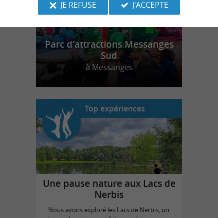
JE REFUSE
J'ACCEPTE
Parc d'attractions Messanges
Sud
à Messanges
Top expériences
Une pause nature aux Lacs de
Nerbis
Nous avons exploré les Lacs de Nerbis, un