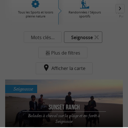
Tous les Sports et loisirs
Randonnées / Séjours
Parcs d'
pleine nature
sportifs
Parcs 
Mots clés...
Seignosse
Plus de filtres
Afficher la carte
Seignosse
Sunset Ranch
Balades à cheval sur la plage et en forêt à
Seignosse