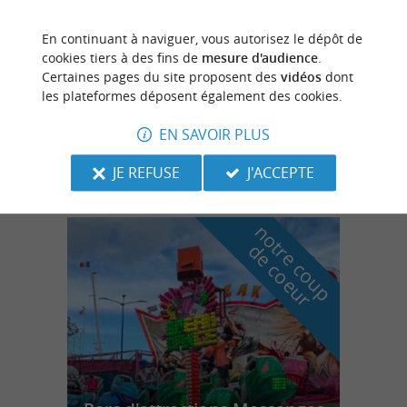
En continuant à naviguer, vous autorisez le dépôt de
Angresse
cookies tiers à des fins de
mesure d'audience
.
4.9 km
Certaines pages du site proposent des
vidéos
dont
les plateformes déposent également des cookies.
Les Écuries du Moulin de Sis
EN SAVOIR PLUS
Cours d'équitation, baby poney, pension et
stages à Angresse au coeur des Landes
JE REFUSE
J'ACCEPTE
n
o
t
e
c
o
u
p
e
c
o
e
u
r
d
r