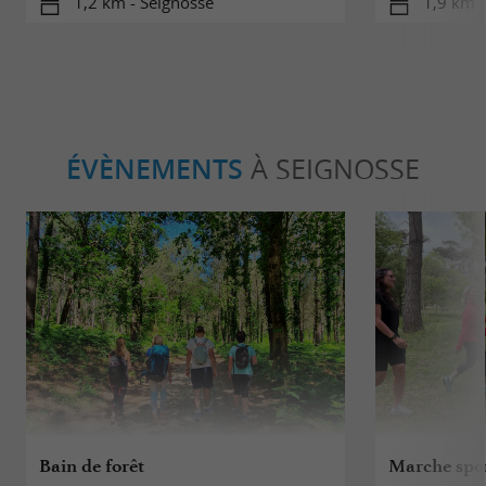
1,2 km - Seignosse
1,9 km -
ÉVÈNEMENTS
À SEIGNOSSE
Bain de forêt
Marche spor