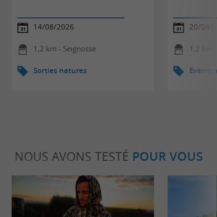
14/08/2026
20/08/
1,2 km - Seignosse
1,2 km 
Sorties natures
Evèneme
NOUS AVONS TESTÉ
POUR VOUS