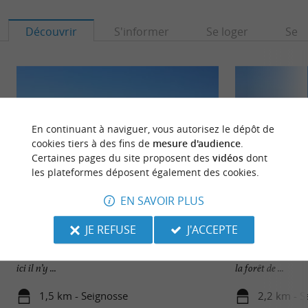
Découvrir
S'informer
Se loger
Se r
En continuant à naviguer, vous autorisez le dépôt de
cookies tiers à des fins de
mesure d'audience
.
Certaines pages du site proposent des
vidéos
dont
les plateformes déposent également des cookies.
EN SAVOIR PLUS
Plage des Casernes
Seignosse
JE REFUSE
J'ACCEPTE
Les Casernes, c'est la plage la plus au nord et la
La côte Sud des La
plus sauvage de Seignosse. Entourée par la forêt,
vacances rêvée : d
ici il n’y ...
la forêt de ...
1,5 km - Seignosse
2,2 km - S