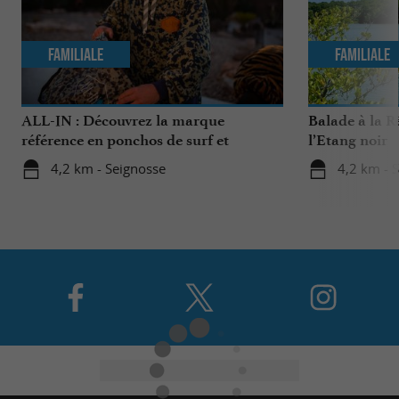
Familiale
Familiale
ALL-IN : Découvrez la marque
Balade à la R
référence en ponchos de surf et
l’Etang noir
accessoires de sports nautiques !
4,2 km - Seignosse
4,2 km - 