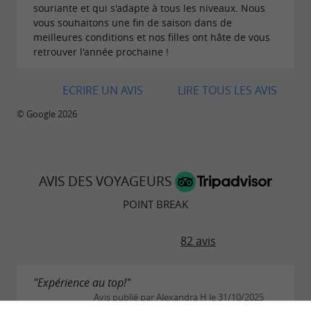
souriante et qui s'adapte à tous les niveaux. Nous
vous souhaitons une fin de saison dans de
meilleures conditions et nos filles ont hâte de vous
retrouver l'année prochaine !
ECRIRE UN AVIS
LIRE TOUS LES AVIS
© Google 2026
AVIS DES VOYAGEURS
POINT BREAK
82 avis
"Expérience au top!"
Avis publié par Alexandra H le 31/10/2025