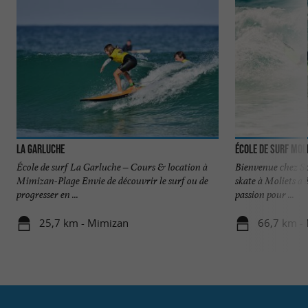
La Garluche
École de Surf Mol
École de surf La Garluche – Cours & location à
Bienvenue chez So
Mimizan-Plage Envie de découvrir le surf ou de
skate à Moliets a 
progresser en ...
passion pour ...
25,7 km - Mimizan
66,7 km - 