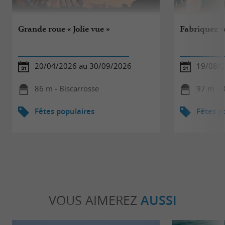
Grande roue « Jolie vue »
Fabriquez vo
20/04/2026 au 30/09/2026
19/08/
86 m - Biscarrosse
97 m - B
Fêtes populaires
Fêtes p
VOUS AIMEREZ
AUSSI