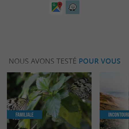
NOUS AVONS TESTÉ
POUR VOUS
Familiale
Incontour