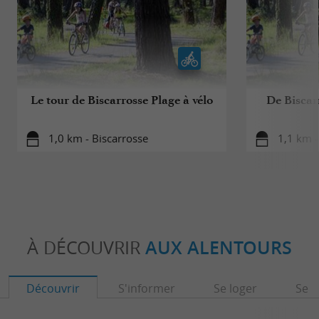
Le tour de Biscarrosse Plage à vélo
De Biscar
1,0 km - Biscarrosse
1,1 km -
À DÉCOUVRIR
AUX ALENTOURS
Découvrir
S'informer
Se loger
Se r