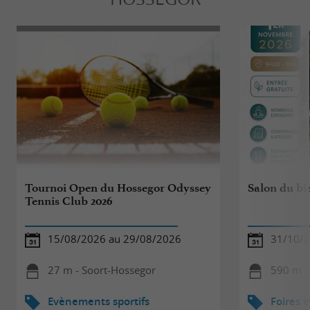
Tournoi Open du Hossegor Odyssey
Salon du bi
Tennis Club 2026
15/08/2026 au 29/08/2026
31/10/2
27 m - Soort-Hossegor
590 m -
Evènements sportifs
Foires e