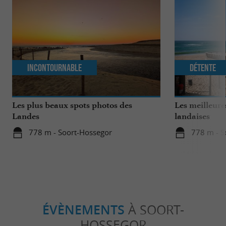
Incontournable
Détente
Les plus beaux spots photos des
Les meilleure
Landes
landaises
778 m - Soort-Hossegor
778 m - S
ÉVÈNEMENTS
À SOORT-
HOSSEGOR