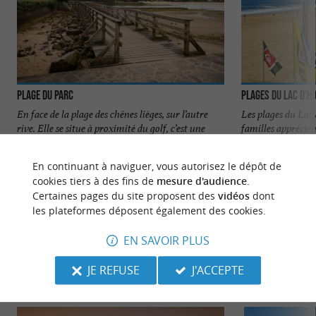
Plage du Parc
Plages du Lac d'H
En face de la plage des chênes lièges, sur l’autre
Les plages du Lac 
rive. Elle se situe à proximité du golf, c’est une
familles apprécien
plage ...
endroit sans ...
En continuant à naviguer, vous autorisez le dépôt de
681 m - Soort-Hossegor
912 m - S
cookies tiers à des fins de
mesure d'audience
.
Certaines pages du site proposent des
vidéos
dont
les plateformes déposent également des cookies.
EN SAVOIR PLUS
JE REFUSE
J'ACCEPTE
NOUS AVONS TESTÉ
POUR VOUS