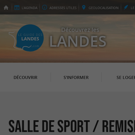
L'
AGENDA
ADRESSES
UTILES
GEO
LOCALISATION
L
Découvrez les
LANDES
DÉCOUVRIR
S'INFORMER
SE LOGE
Salle de sport / Remis