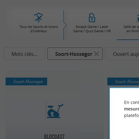
Tous les Sports et loisirs
Escape Game / Laser
Salle de 
d'intérieur
Game / Quiz Game / VR
en form
Mots clés...
Soort-Hossegor
Ouvert auj
Soort-Hossegor
Soort-Hosse
En cont
mesure
platef
Blocoast
Ho