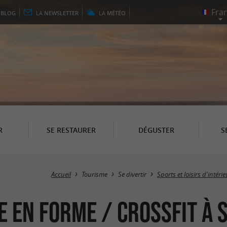
E
BLOG
LA
NEWSLETTER
LA
MÉTÉO
R
SE RESTAURER
DÉGUSTER
S
Accueil
Tourisme
Se divertir
Sports et loisirs d'intérie
e en forme / Crossfit à