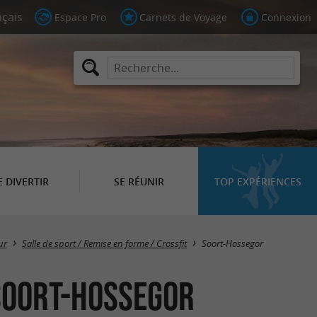
Espace Pro
Carnets de Voyage
Connexion
E DIVERTIR
SE RÉUNIR
TOP EXPÉRIENCES
Masquer la carte
ur
Salle de sport / Remise en forme / Crossfit
Soort-Hossegor
 Soort-Hossegor