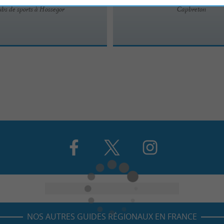
bs de sports à Hossegor
Capbreton
NOS AUTRES GUIDES RÉGIONAUX EN FRANCE