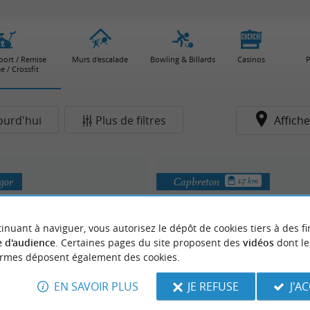
sport / Remise
Murs d'escalade
Bowling & Billards
Casinos
P
e / Crossfit
ourd'hui
Plus de filtres
Affiche
gor
Capbreton
1.7 km
inuant à naviguer, vous autorisez le dépôt de cookies tiers à des fi
 d'audience
. Certaines pages du site proposent des
vidéos
dont le
ormes déposent également des cookies.
EN SAVOIR PLUS
JE REFUSE
J'A
Pur Fitness
ssegor Tennis Club
Salles de sport / Remise en f