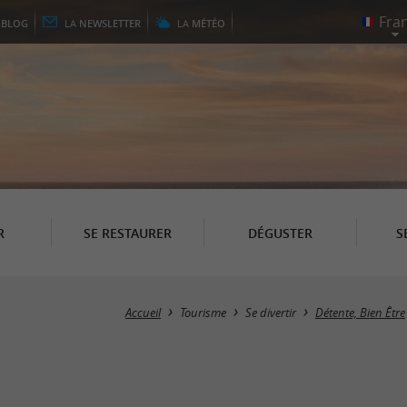
E
BLOG
LA
NEWSLETTER
LA
MÉTÉO
R
SE RESTAURER
DÉGUSTER
S
Accueil
Tourisme
Se divertir
Détente, Bien Être