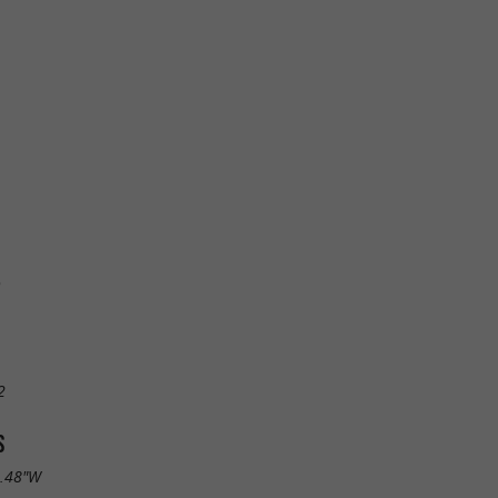
o
2
S
2.48"W