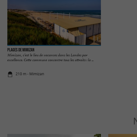
Plages de Mimizan
Plage de la Garluc
Mimizan, c’est le lieu de vacances dans les Landes par
Les chiens sont auto
excellence. Cette commune concentre tous les attraits : la ...
manière centrale pa
210 m - Mimizan
210 m - Mi