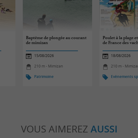
Baptême de plongée au courant
Poulet à la plage 
de mimizan
de France des vac
15/08/2026
18/08/2026
210 m - Mimizan
210 m - Mimiza
Patrimoine
Evènements spo
VOUS AIMEREZ
AUSSI