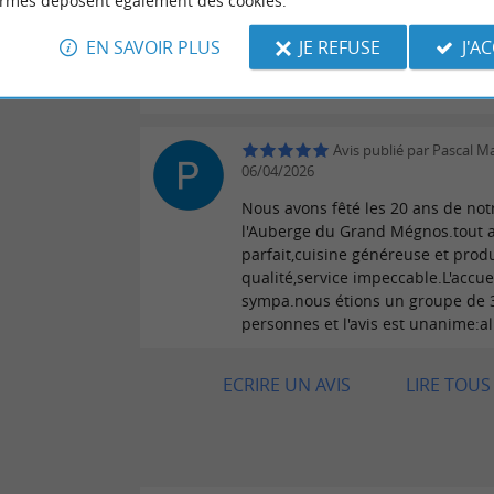
ormes déposent également des cookies.
Une auberge comme on les aime ! 
convivial, gourmand… De retour de
EN SAVOIR PLUS
JE REFUSE
J'A
 avis
vers Nîmes, cet arrêt « Terroir » ét
parfait . Merci 🦆🥙
Avis publié par Pascal M
06/04/2026
Nous avons fêté les 20 ans de notre
l'Auberge du Grand Mégnos.tout a
parfait,cuisine généreuse et prod
qualité,service impeccable.L'accuei
sympa.nous étions un groupe de 
personnes et l'avis est unanime:all
ECRIRE UN AVIS
LIRE TOUS 