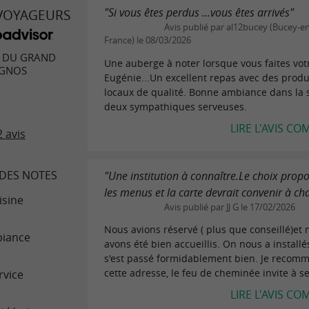
"Si vous êtes perdus ...vous êtes arrivés"
 VOYAGEURS
Avis publié par al12bucey (Bucey-e
France) le 08/03/2026
 DU GRAND
Une auberge à noter lorsque vous faites vot
GNOS
Eugénie...Un excellent repas avec des produ
locaux de qualité. Bonne ambiance dans la s
deux sympathiques serveuses.
LIRE L'AVIS CO
 avis
DES NOTES
"Une institution à connaître.Le choix prop
les menus et la carte devrait convenir à ch
isine
Avis publié par JJ G le 17/02/2026
Nous avions réservé ( plus que conseillé)et
iance
avons été bien accueillis. On nous a installé
s'est passé formidablement bien. Je recom
cette adresse, le feu de cheminée invite à se
rvice
LIRE L'AVIS CO