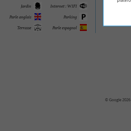
platef
Jardin
Internet : WIFI
249
Parle anglais
Parking
Terrasse
Parle espagnol
© Google 2026