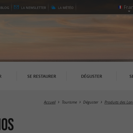
E
BLOG
LA
NEWSLETTER
LA
MÉTÉO
R
SE RESTAURER
DÉGUSTER
S
Accueil
Tourisme
Déguster
Produits des La
nos