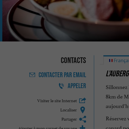
Contacts
França
L’AUBERG
CONTACTER
PAR EMAIL
APPELER
Sillonnez
8km de Mo
Visiter le site Internet
aujourd’h
Localiser
Réservez v
Partager
canard poê
Ajouter à mon carnet de voyage