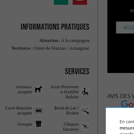
I
Informations pratiques
ACCE
À la campagne
Situation :
Mont de Marsan / Armagnac
Territoire :
Services
Animaux
Accès Personnes
acceptés
à Mobilité
AVIS DES
Réduite
Carte Bancaire
Bords de Lac /
acceptée
Rivière
AUBERGE
ME
En cont
Groupes
Chèques
mesure
Vacances