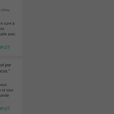
n-Othe,
re cure à
its
alle avec
MPLET
osé par
acun."
 nous
s et tout
mande
...
MPLET