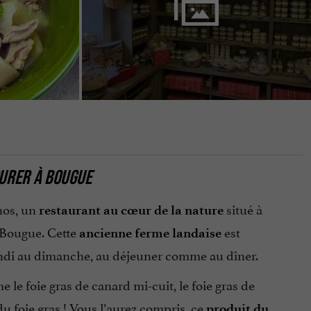
OURER À BOUGUE
nos, un
situé à
restaurant au cœur de la nature
 Bougue. Cette
est
ancienne ferme landaise
undi au dimanche, au déjeuner comme au dîner.
 le foie gras de canard mi-cuit, le foie gras de
u foie gras ! Vous l’aurez compris, ce
produit du