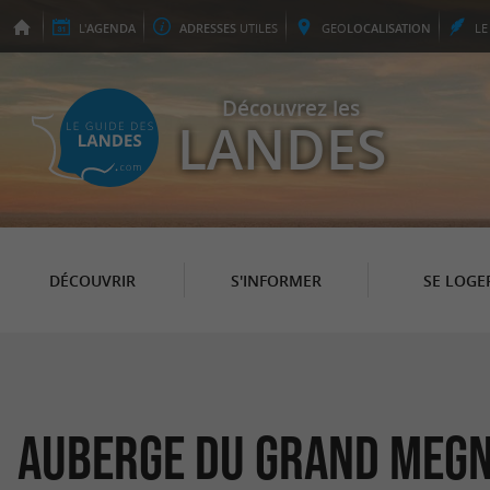
L'
AGENDA
ADRESSES
UTILES
GEO
LOCALISATION
L
Découvrez les
LANDES
DÉCOUVRIR
S'INFORMER
SE LOGE
Auberge du Grand Meg