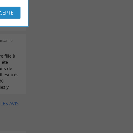
Familial,
 l’océan
CCEPTE
ait
arsan le
 fille à
 été
uits de
l est très
30
ez y.
LES AVIS