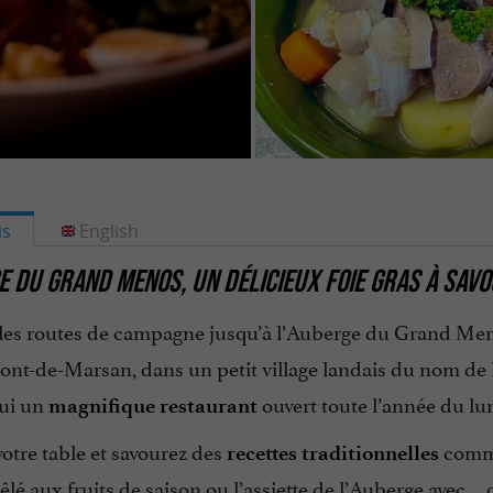
is
English
E DU GRAND MENOS, UN DÉLICIEUX FOIE GRAS À SAV
 les routes de campagne jusqu’à l’Auberge du Grand Me
nt-de-Marsan, dans un petit village landais du nom de
ui un
ouvert toute l’année du l
magnifique restaurant
otre table et savourez des
comme
recettes traditionnelles
lé aux fruits de saison ou l’assiette de l’Auberge avec… d