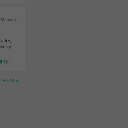
-Montjoly,
t
cadre,
nous y
MPLET
LES AVIS