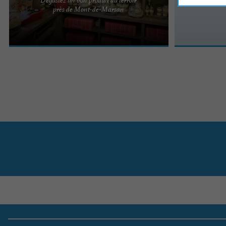
L’Auberge du Grand Menos, un délicieux foie gras
près de Mont-de-Marsan
à savourer à Bougue Sillonnez les routes de
campagne ...