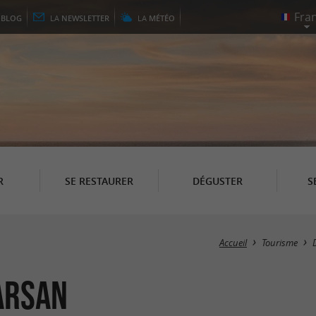
E
BLOG
LA
NEWSLETTER
LA
MÉTÉO
R
SE RESTAURER
DÉGUSTER
S
Accueil
Tourisme
arsan