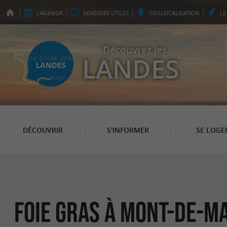
L'
AGENDA
ADRESSES
UTILES
GEO
LOCALISATION
L
Découvrez les
LANDES
DÉCOUVRIR
S'INFORMER
SE LOGE
Foie Gras à Mont-de-M