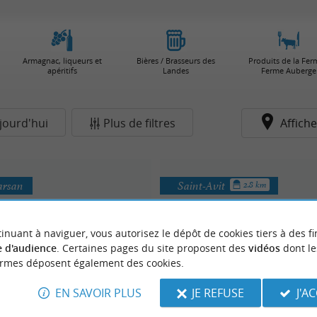
Armagnac, liqueurs et
Bières / Brasseurs des
Produits de la Fer
apéritifs
Landes
Ferme Auberge
jourd'hui
Plus de filtres
Affiche
arsan
Saint-Avit
2.8 km
inuant à naviguer, vous autorisez le dépôt de cookies tiers à des fi
 d'audience
. Certaines pages du site proposent des
vidéos
dont le
ormes déposent également des cookies.
EN SAVOIR PLUS
JE REFUSE
J'A
oies Gras Lafitte
La Sourbere