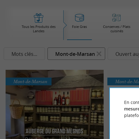
Tous les Produits des
Foie Gras
Conserves / Plats
Landes
cuisinés
Mots clés...
Mont-de-Marsan
Ouvert au
Mont-de-Marsan
Mont-de-M
En cont
mesure
platef
Auberge du Grand Megnos
F
Dégustez un bon produit du terroir