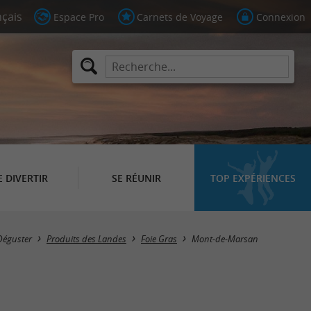
Espace Pro
Carnets de Voyage
Connexion
E DIVERTIR
SE RÉUNIR
TOP EXPÉRIENCES
Masquer la carte
Déguster
Produits des Landes
Foie Gras
Mont-de-Marsan