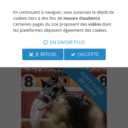
En continuant à naviguer, vous autorisez le dépôt de
Aire-sur-l'Adour
cookies tiers à des fins de
mesure d'audience
.
Certaines pages du site proposent des
vidéos
dont
les plateformes déposent également des cookies.
EN SAVOIR PLUS
Les saligues de Prentigarde
JE REFUSE
J'ACCEPTE
n
o
t
e
c
o
u
p
e
c
o
e
u
r
d
r