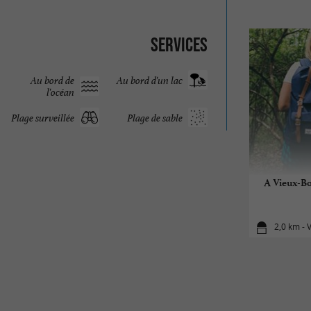
Services
Au bord de
Au bord d'un lac
l'océan
Plage surveillée
Plage de sable
A Vieux-Bo
2,0 km - 