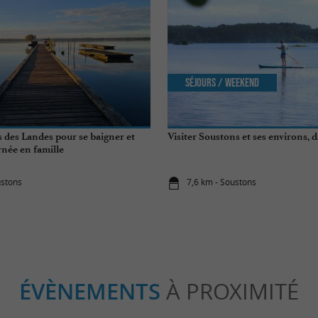
Séjours / Weekend
s des Landes pour se baigner et
Visiter Soustons et ses environs, 
rnée en famille
ustons
7,6 km - Soustons
ÉVÈNEMENTS
À PROXIMITÉ