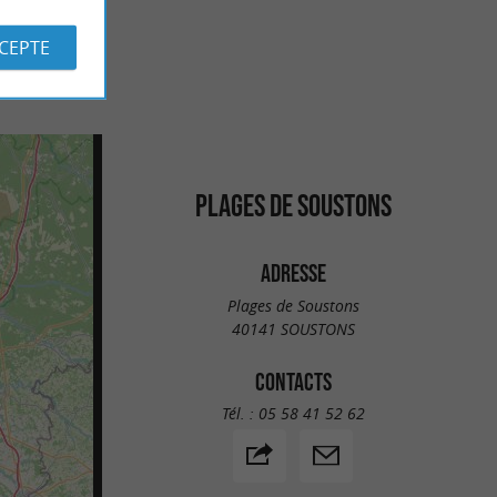
CCEPTE
PLAGES DE SOUSTONS
ADRESSE
Plages de Soustons
40141 SOUSTONS
CONTACTS
Tél. :
05 58 41 52 62