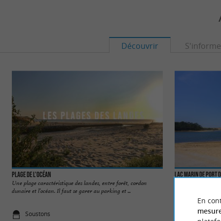
Découvrir
S'informe
Plage de l'Océan
Lac Marin de Port 
Une plage caractéristique des landes, entre forêt, cordon
Le lac marin de Por
dunaire et l’océan. Il faut se garer au parking et ...
Soustons. Au bord du 
En cont
mesure
Soustons
865 m - Sou