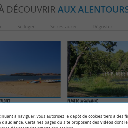
À DÉCOUVRIR
AUX ALENTOUR
r
Se loger
Se restaurer
Déguster
d'Albret
Plage de la Sauvagine
t d’Albret est alimenté par le Courant de
Louez une embarcation et en avant pour l’av
littoral atlantique, c’est un ...
avec les enfants ! Le lac marin possède une pe
inuant à naviguer, vous autorisez le dépôt de cookies tiers à des fi
 d'audience
. Certaines pages du site proposent des
vidéos
dont le
stons
1,2 km - Soustons