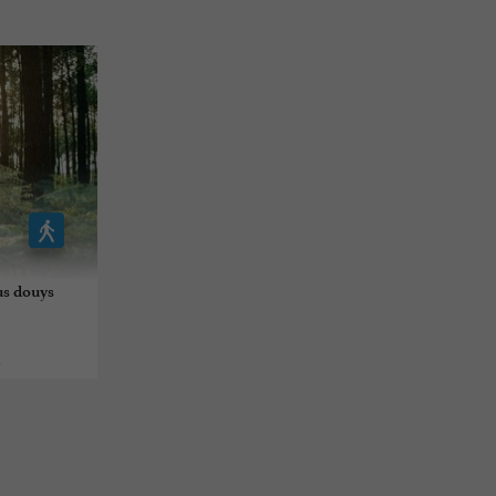
us douys
s