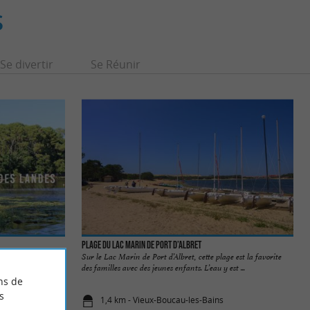
S
Se divertir
Se Réunir
Plage du lac Marin de Port d’Albret
enture, seul(e) ou
Sur le Lac Marin de Port d’Albret, cette plage est la favorite
tite ...
des familles avec des jeunes enfants. L’eau y est ...
ns de
s
1,4 km - Vieux-Boucau-les-Bains