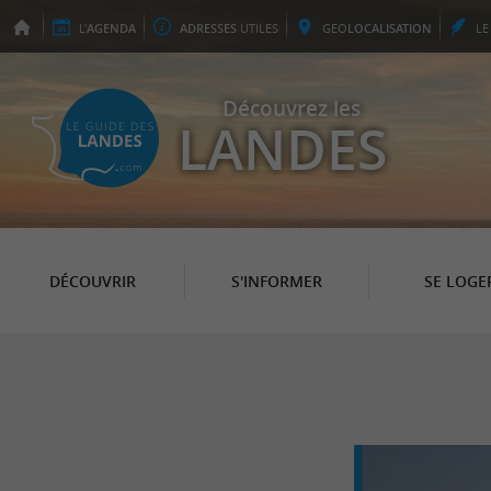
L'
AGENDA
ADRESSES
UTILES
GEO
LOCALISATION
L
Découvrez les
LANDES
DÉCOUVRIR
S'INFORMER
SE LOGE