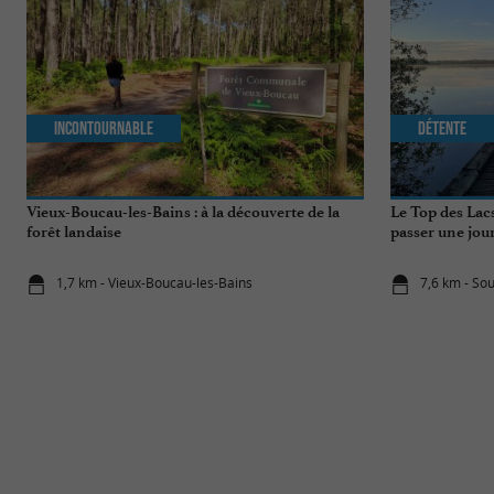
Incontournable
Détente
Vieux-Boucau-les-Bains : à la découverte de la
Le Top des Lac
forêt landaise
passer une jou
1,7 km - Vieux-Boucau-les-Bains
7,6 km - So