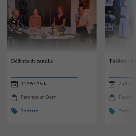
Délivrés de famille
Théâtre : L
11/09/2026
26/09/
Parentis-en-Born
Parenti
Théâtre
Théâtre