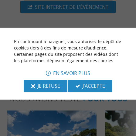
SITE INTERNET DE L'ÉVÈNEMENT
dernière mise à jour :
20/01/2026 à 06:30:12
En continuant à naviguer, vous autorisez le dépôt de
cookies tiers à des fins de
mesure d'audience
.
Source :
Crédit photo :
Sirtaqui
-
Cœur de scène -
CC
Certaines pages du site proposent des
vidéos
dont
les plateformes déposent également des cookies.
BY-NC-ND 4.0
EN SAVOIR PLUS
JE REFUSE
J'ACCEPTE
NOUS AVONS TESTÉ
POUR VOUS