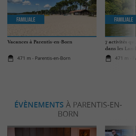
Familiale
Familiale
Vacances à Parentis-en-Born
7 activités qu
dans les Land
471 m - Parentis-en-Born
471 m - P
ÉVÈNEMENTS
À PARENTIS-EN-
BORN