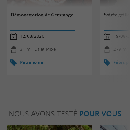
Démonstration de Gemmage
Soirée grill
12/08/2026
19/08/
31 m - Lit-et-Mixe
279 m - 
Patrimoine
Fêtes p
NOUS AVONS TESTÉ
POUR VOUS