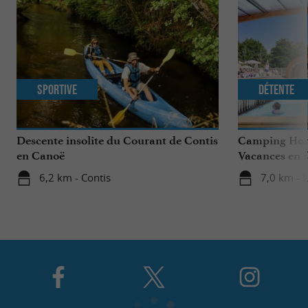
Sportive
Détente
Descente insolite du Courant de Contis
Camping Homa
en Canoë
Vacances en f
6,2 km - Contis
7,0 km - L