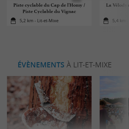
Piste cyclable du Cap de l'Homy /
La Vélodys
Piste Cyclable du Vignac
5,2 km - Lit-et-Mixe
5,4 km -
ÉVÈNEMENTS
À LIT-ET-MIXE