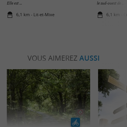
Elle est ...
le sud-ouest de ...
6,1 km - Lit-et-Mixe
6,1 km - C
VOUS AIMEREZ
AUSSI