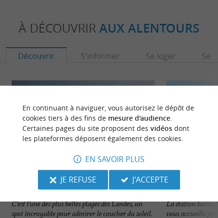
À DÉCOUVRIR
AUX ALENTOURS
Découvrir
S'informer
Se loger
Se r
En continuant à naviguer, vous autorisez le dépôt de
cookies tiers à des fins de
mesure d'audience
.
Certaines pages du site proposent des
vidéos
dont
les plateformes déposent également des cookies.
EN SAVOIR PLUS
JE REFUSE
J'ACCEPTE
Plage du Cap de l’Homy
Contis
C’est l’une des plus belles plages des Landes, un
La station balnéai
spot incroyable pour admirer le coucher du soleil.
vous accueille po