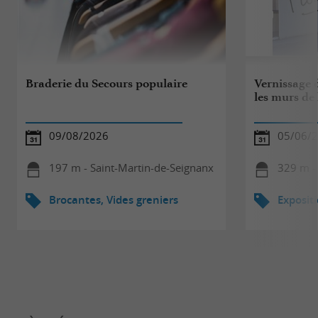
Braderie du Secours populaire
Vernissage d
les murs de l
09/08/2026
05/06/2
197 m - Saint-Martin-de-Seignanx
329 m -
Brocantes, Vides greniers
Exposit