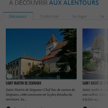
À DÉCOUVRIR
AUX ALENTOURS
Découvrir
S'informer
Se loger
Se r
Saint Martin de Seignanx
Saint André de Se
Saint Martin de Seignanx Chef lieu de canton du
Saint André de Se
Seignanx, cette commune est la plus étendue du
une colline, Sain
territoire. Sa ...
à la fois au ...