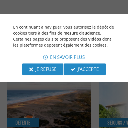
dernière mise à jour :
13/11/2025 à 12:16:59
En continuant à naviguer, vous autorisez le dépôt de
cookies tiers à des fins de
mesure d'audience
.
Source :
Evènement proposé par un internaute
Certaines pages du site proposent des
vidéos
dont
les plateformes déposent également des cookies.
EN SAVOIR PLUS
NOUS AVONS TESTÉ
POUR VOUS
JE REFUSE
J'ACCEPTE
Détente
Séjours /