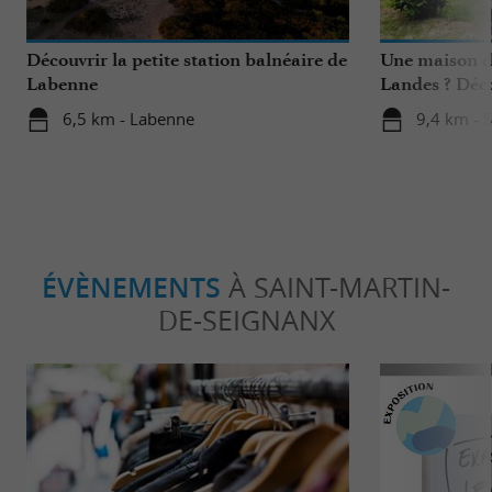
Découvrir la petite station balnéaire de
Une maison d
Labenne
Landes ? Déco
Lanas à Saubr
6,5 km - Labenne
9,4 km - 
ÉVÈNEMENTS
À SAINT-MARTIN-
DE-SEIGNANX