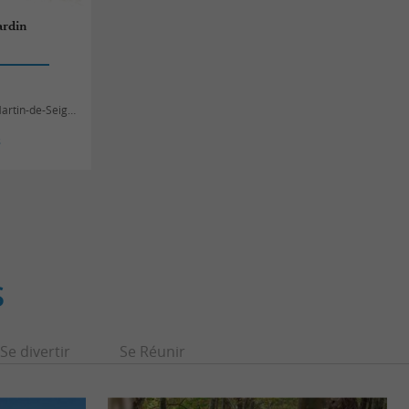
Jardin
rtin-de-Seignanx
s
S
Se divertir
Se Réunir