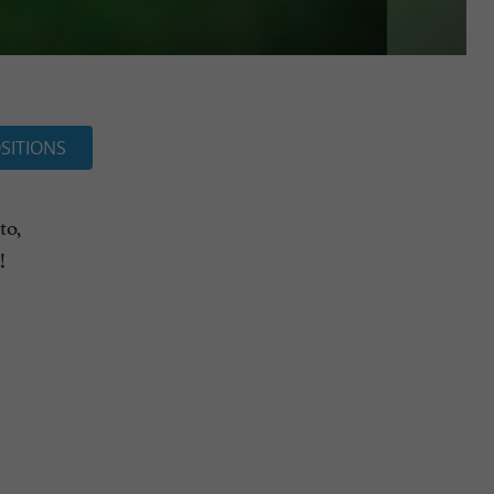
SITIONS
to,
!