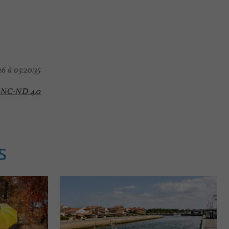
6 à 03:20:35
-NC-ND 4.0
S