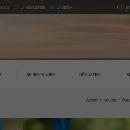
E
BLOG
LA
NEWSLETTER
LA
MÉTÉO
R
SE RESTAURER
DÉGUSTER
S
Accueil
Agenda
Expo