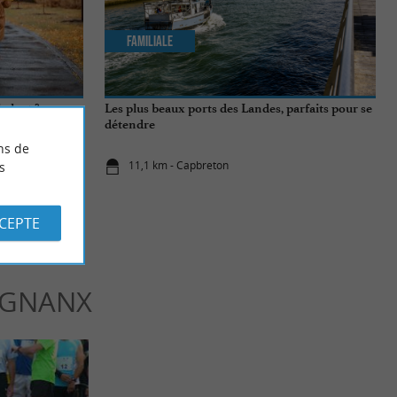
Familiale
 pleut ?
Les plus beaux ports des Landes, parfaits pour se
détendre
ns de
11,1 km - Capbreton
s
CCEPTE
IGNANX