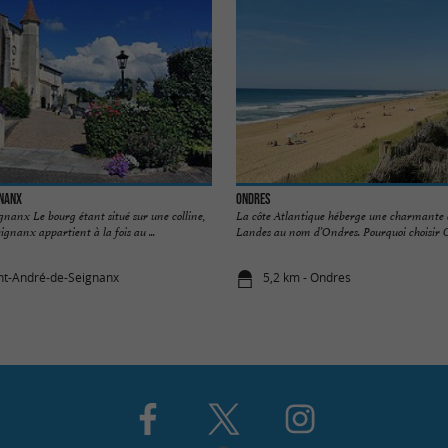
gnanx
Ondres
nanx Le bourg étant situé sur une colline,
La côte Atlantique héberge une charmante
gnanx appartient à la fois au ...
Landes au nom d’Ondres. Pourquoi choisir O
int-André-de-Seignanx
5,2 km - Ondres