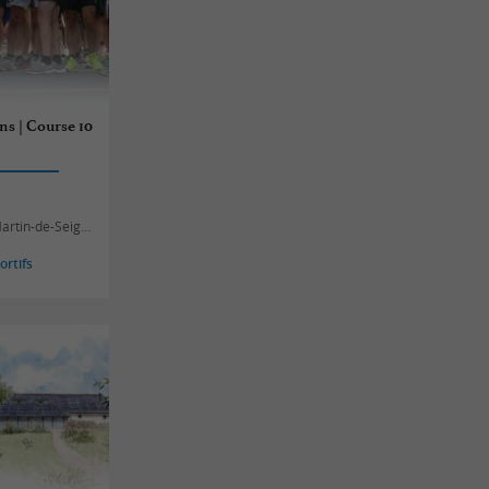
s | Course 10
rtin-de-Seignanx
rtifs