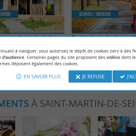
eekend
Séjours / Weekend
vacances dans les Landes ?
Que faire dans les Landes quand il
Casas de las Lanas à Saubrigues !
inuant à naviguer, vous autorisez le dépôt de cookies tiers à des fi
ubrigues
11,1 km - Capbreton
 d'audience
. Certaines pages du site proposent des
vidéos
dont le
ormes déposent également des cookies.
EN SAVOIR PLUS
JE REFUSE
J'A
MENTS
À SAINT-MARTIN-DE-SE