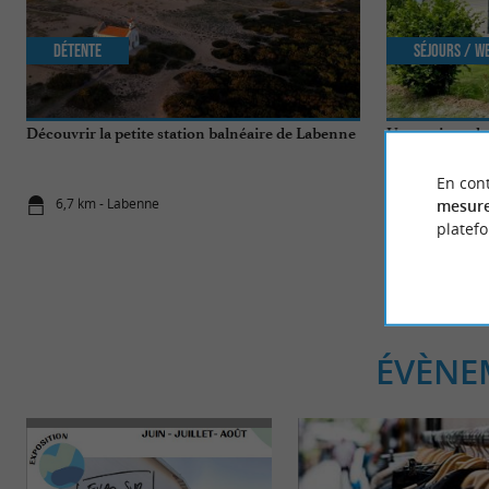
Détente
Séjours / W
Découvrir la petite station balnéaire de Labenne
Une maison de 
Découvrez Las 
En cont
6,7 km - Labenne
9,9 km - Sa
mesure
platef
ÉVÈNE