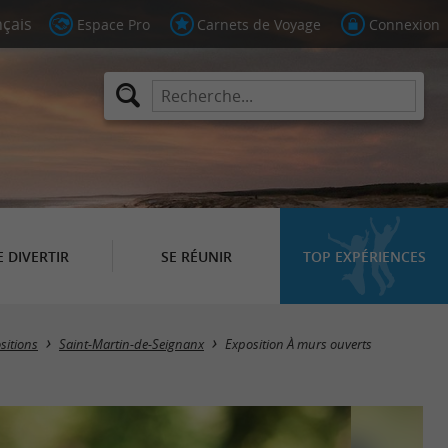
Espace Pro
Carnets de Voyage
Connexion
E DIVERTIR
SE RÉUNIR
TOP EXPÉRIENCES
sitions
Saint-Martin-de-Seignanx
Exposition À murs ouverts