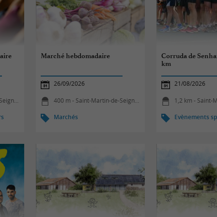
aire
Marché hebdomadaire
Corruda de Senhan
km
26/09/2026
21/08/2026
ignanx
400 m - Saint-Martin-de-Seignanx
1,2 km - Saint-Ma
rs
Marchés
Evènements spo