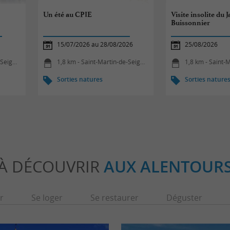
o
Un été au CPIE
Visite insolite du 
Buissonnier
15/07/2026 au 28/08/2026
25/08/2026
gnanx
1,8 km - Saint-Martin-de-Seignanx
1,8 km - Saint-Ma
Sorties natures
Sorties nature
À DÉCOUVRIR
AUX ALENTOUR
r
Se loger
Se restaurer
Déguster