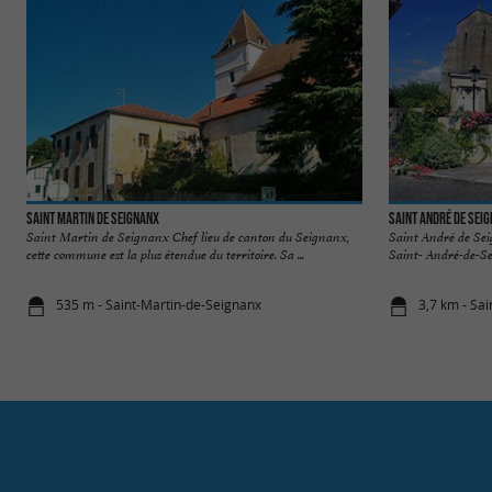
Saint Martin de Seignanx
Saint André de Sei
Saint Martin de Seignanx Chef lieu de canton du Seignanx,
Saint André de Seig
cette commune est la plus étendue du territoire. Sa ...
Saint- André-de-Sei
535 m - Saint-Martin-de-Seignanx
3,7 km - Sa