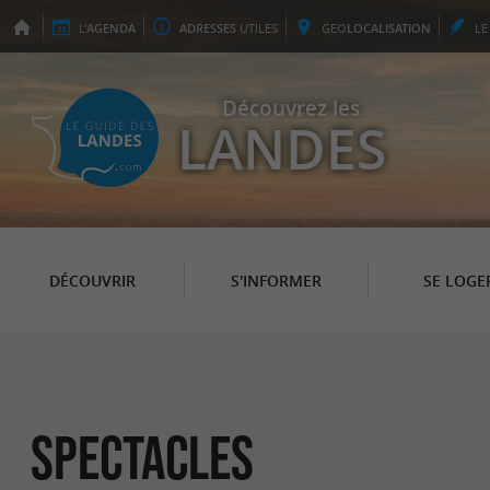
L'
AGENDA
ADRESSES
UTILES
GEO
LOCALISATION
L
Découvrez les
LANDES
DÉCOUVRIR
S'INFORMER
SE LOGE
Spectacles