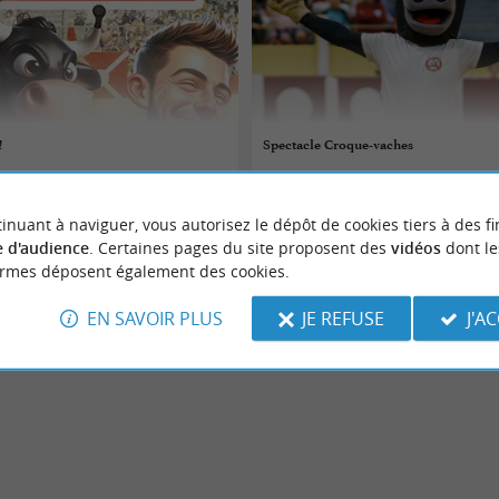
!
Spectacle Croque-vaches
10/08/2026
inuant à naviguer, vous autorisez le dépôt de cookies tiers à des fi
-Maa
Parentis-en-Born
 d'audience
. Certaines pages du site proposent des
vidéos
dont le
ormes déposent également des cookies.
Spectacles
EN SAVOIR PLUS
JE REFUSE
J'A