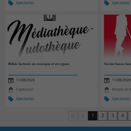
Spectacles
Spectacles
Bébés lecteurs en musique et en signes
Soirée basco-lan
11/08/2026
11/08/2026
Capbreton
Moliets-et
Spectacles
Spectacles
1
2
3
4