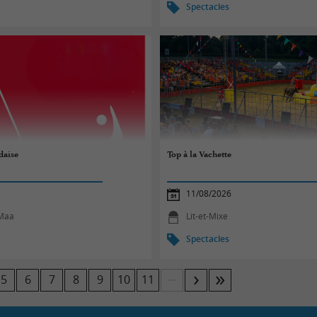
Spectacles
daise
Top à la Vachette
11/08/2026
-Maa
Lit-et-Mixe
Spectacles
...
5
6
7
8
9
10
11