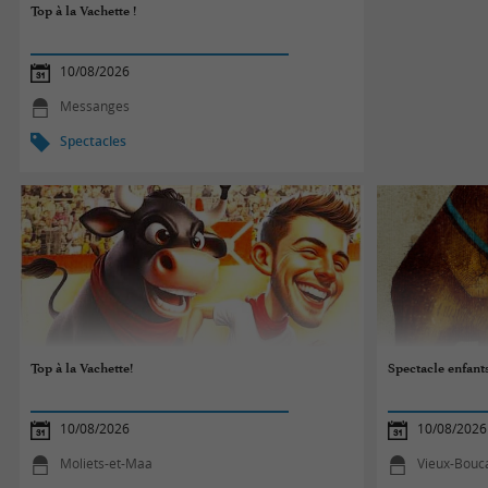
Top à la Vachette !
10/08/2026
Messanges
Spectacles
Top à la Vachette!
Spectacle enfant
10/08/2026
10/08/2026
Moliets-et-Maa
Vieux-Bouc