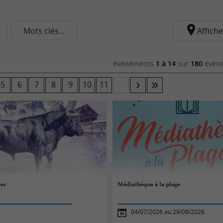
Mots clés...
Affiche
évènements
1 à 14
sur
180
évène
...
5
6
7
8
9
10
11
tes
Médiathèque à la plage
04/07/2026 au 29/08/2026