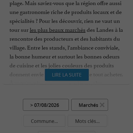
plage. Mais saviez-vous que la région offre aussi
une gastronomie riche de produits locaux et de
spécialités ? Pour les découvrir, rien ne vaut un
tour sur
les plus beaux marchés
des Landes à la
rencontre des producteurs et des habitants du
village. Entre les stands, l’ambiance conviviale,
la bonne humeur et surtout les bonnes odeurs
de cuisine et les jolies couleurs des produits
donnent envie de tout goûter, et de tout acheter.
LIRE LA SUITE
À votre panier, on vous emmène sur les
marchés des Landes sur la côte entre
Biscarosse,
Mimizan
et
Seignosse
, ou dans les
> 07/08/2026
Marchés
terres entre
Dax
ou
Mont-de-Marsan
.
Le canard fermier des Landes est bien sûr un
Commune...
Mots clés...
incontournable de la gastronomie, notamment