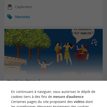
Capbreton
Marchés
Marché traditionnel
En continuant à naviguer, vous autorisez le dépôt de
cookies tiers à des fins de
mesure d'audience
.
07/08/2026
Certaines pages du site proposent des
vidéos
dont
les plateformes déposent également des cookies.