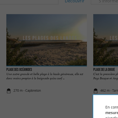
Découvrir
S'informe
Plage des Océanides
Plage de la Digue
Une autre grande et belle plage à la houle généreuse, elle est
C’est la première p
donc moins propice à la baignade qu’au surf ...
Pays Basque et Angle
270 m - Capbreton
462 m - Tar
En cont
mesure