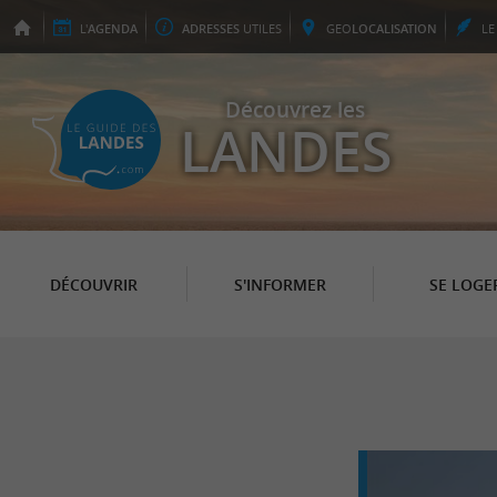
L'
AGENDA
ADRESSES
UTILES
GEO
LOCALISATION
L
Découvrez les
LANDES
DÉCOUVRIR
S'INFORMER
SE LOGE