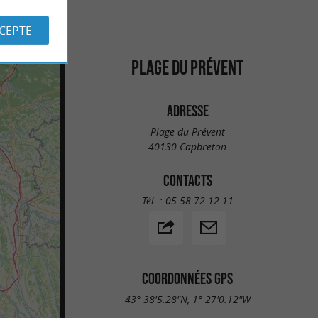
CCEPTE
PLAGE DU PRÉVENT
ADRESSE
Plage du Prévent
40130 Capbreton
CONTACTS
Tél. :
05 58 72 12 11
COORDONNÉES GPS
43° 38'5.28"N, 1° 27'0.12"W