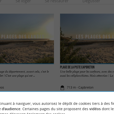
r
Se loger
Se restaurer
Déguster
Plage de la Piste Capbreton
lage du département, avant cela, c’est le
Une belle plage pour les surfeurs, avec des 
t ! C’est une plage qui est ...
aussi les véliplanchistes. Mais attention ! La .
nos
713 m - Capbreton
inuant à naviguer, vous autorisez le dépôt de cookies tiers à des fi
 d'audience
. Certaines pages du site proposent des
vidéos
dont le