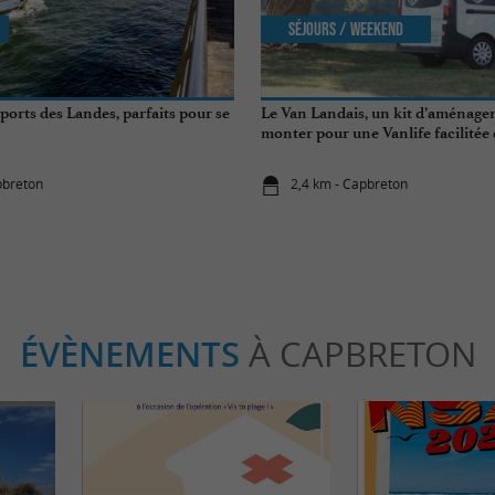
Séjours / Weekend
ports des Landes, parfaits pour se
Le Van Landais, un kit d’aménage
monter pour une Vanlife facilitée 
Landes
pbreton
2,4 km - Capbreton
ÉVÈNEMENTS
À CAPBRETON