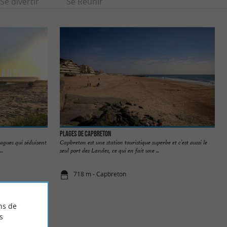
Se divertir
Se Réunir
Plages de Capbreton
vagues qui séduisent
Capbreton est une station touristique superbe et c’est aussi le
..
seul port des Landes, ce qui en fait une ...
718 m - Capbreton
ns de
s