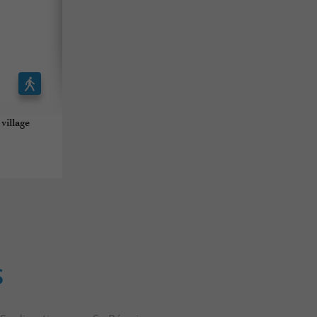
village
S