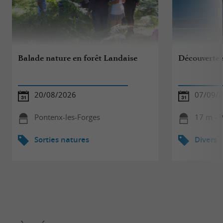
Balade nature en forêt Landaise
Découverte s
20/08/2026
07/09/
Pontenx-les-Forges
17 m - 
Sorties natures
Divers