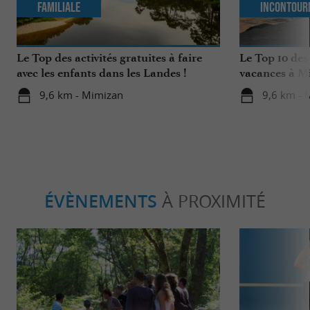
Familiale
Incontour
Le Top des activités gratuites à faire
Le Top 10 des
avec les enfants dans les Landes !
vacances à M
9,6 km - Mimizan
9,6 km - 
ÉVÈNEMENTS
À PROXIMITÉ