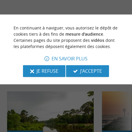
dernière mise à jour :
17/04/2026 à 09:55:13
En continuant à naviguer, vous autorisez le dépôt de
cookies tiers à des fins de
mesure d'audience
.
Source :
Crédit photo :
Sirtaqui
-
OITMIMIZAN -
CC
Certaines pages du site proposent des
vidéos
dont
BY-NC-ND 4.0
les plateformes déposent également des cookies.
EN SAVOIR PLUS
JE REFUSE
J'ACCEPTE
NOUS AVONS TESTÉ
POUR VOUS