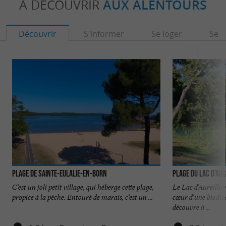
À DÉCOUVRIR
AUX ALENTOURS
Découvrir
S'informer
Se loger
Se r
Plage de Sainte-Eulalie-en-Born
Plage du Lac d’Au
C’est un joli petit village, qui héberge cette plage,
Le Lac d’Aureilhan
propice à la pêche. Entouré de marais, c’est un ...
cœur d‘une biodive
découvre à ...