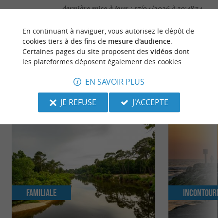
dernière mise à jour :
17/04/2026 à 10:48:14
Source :
Crédit photo :
Sirtaqui
-
OIT MIMIZAN -
CC
En continuant à naviguer, vous autorisez le dépôt de
cookies tiers à des fins de
mesure d'audience
.
BY-NC-ND 4.0
Certaines pages du site proposent des
vidéos
dont
les plateformes déposent également des cookies.
EN SAVOIR PLUS
NOUS AVONS TESTÉ
POUR VOUS
JE REFUSE
J'ACCEPTE
Familiale
Incontour