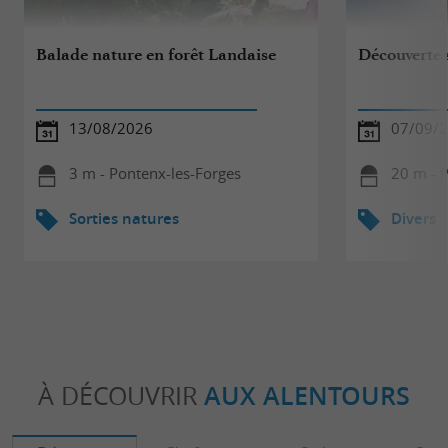
Balade nature en forêt Landaise
Découverte s
13/08/2026
07/09/
3 m - Pontenx-les-Forges
20 m - 
Sorties natures
Divers
À DÉCOUVRIR
AUX ALENTOURS