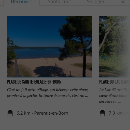
Découvrir
S'informer
Se loger
Se r
Plage de Sainte-Eulalie-en-Born
Plage du Lac d’Au
C’est un joli petit village, qui héberge cette plage,
Le Lac d’Aureilhan
propice à la pêche. Entouré de marais, c’est un ...
cœur d‘une biodive
découvre à ...
6,2 km - Parentis-en-Born
7,3 km - A