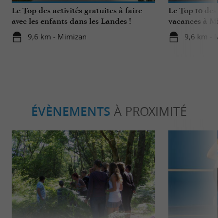
Le Top des activités gratuites à faire
Le Top 10 des
avec les enfants dans les Landes !
vacances à M
9,6 km - Mimizan
9,6 km - 
ÉVÈNEMENTS
À PROXIMITÉ