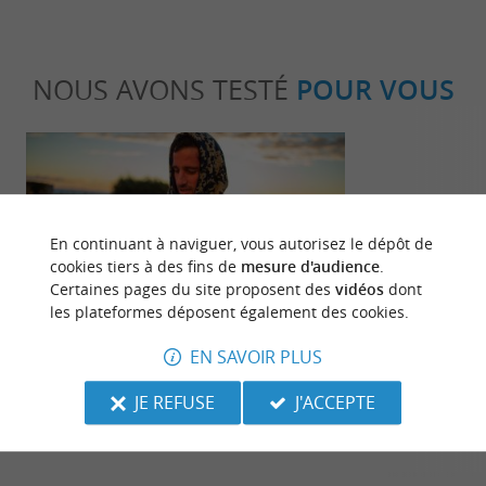
NOUS AVONS TESTÉ
POUR VOUS
En continuant à naviguer, vous autorisez le dépôt de
cookies tiers à des fins de
mesure d'audience
.
Certaines pages du site proposent des
vidéos
dont
Familiale
Familiale
les plateformes déposent également des cookies.
EN SAVOIR PLUS
ALL-IN : Découvrez la marque
Balade à la R
référence en ponchos de surf et
l’Etang noir
JE REFUSE
J'ACCEPTE
accessoires de sports nautiques !
4,5 km - Seignosse
4,5 km - 