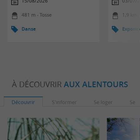
15/08/2026
03/07/2
481 m - Tosse
1,9 km 
Danse
Exposit
À DÉCOUVRIR
AUX ALENTOURS
Découvrir
S'informer
Se loger
Se r