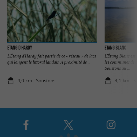
Etang d’Hardy
Etang Blanc
L’Étang d’Hardy fait partie de ce « réseau » de lacs
L’Étang Blanc est 
qui longent le littoral landais. À proximité de ...
les communes de Se
Soustons au ...
4,0 km - Soustons
4,1 km - S