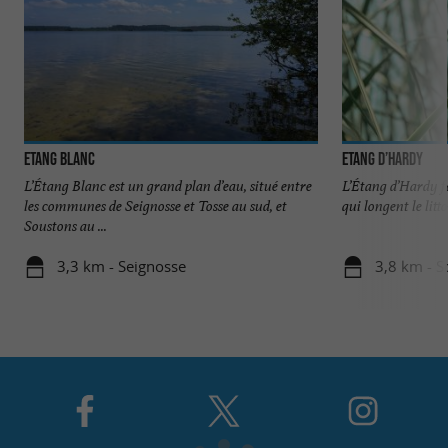
Etang Blanc
Etang d’Hardy
L’Étang Blanc est un grand plan d’eau, situé entre
L’Étang d’Hardy fai
les communes de Seignosse et Tosse au sud, et
qui longent le litt
Soustons au ...
3,3 km - Seignosse
3,8 km - S