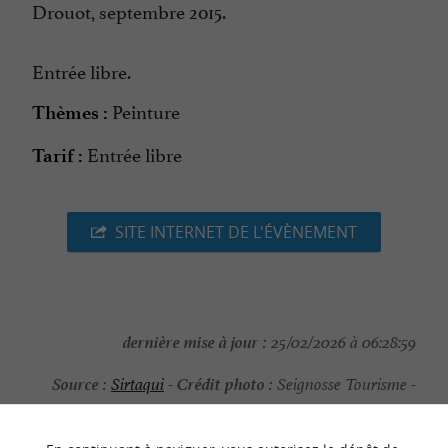
Drouot, septembre 2015.
Entrée libre.
Peinture
Thèmes :
Entrée libre
Tarif :
SITE INTERNET DE L'ÉVÈNEMENT
dernière mise à jour :
25/02/2026 à 06:28:59
Source :
Crédit photo :
Sirtaqui
-
Seignosse Tourisme -
CC BY-NC-ND 4.0