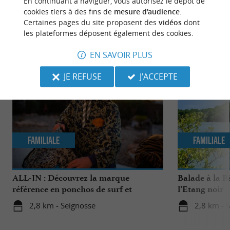
En continuant à naviguer, vous autorisez le dépôt de
cookies tiers à des fins de
mesure d'audience
.
Certaines pages du site proposent des
vidéos
dont
les plateformes déposent également des cookies.
NOUS AVONS TESTÉ
POUR VOUS
EN SAVOIR PLUS
JE REFUSE
J'ACCEPTE
Familiale
Familiale
ALL-IN : Découvrez la marque
Balade à la R
référence en ponchos de surf et
l’Etang noir
accessoires de sports nautiques !
2,8 km - Seignosse
2,8 km - 