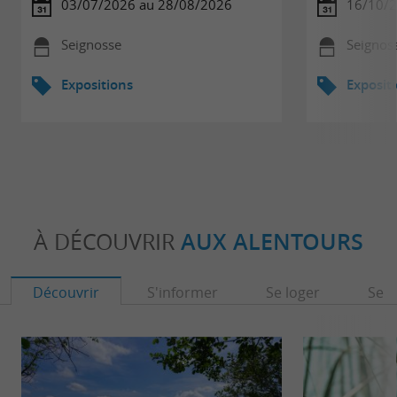
03/07/2026 au 28/08/2026
16/10/2
Seignosse
Seignos
Expositions
Exposit
À DÉCOUVRIR
AUX ALENTOURS
Découvrir
S'informer
Se loger
Se r