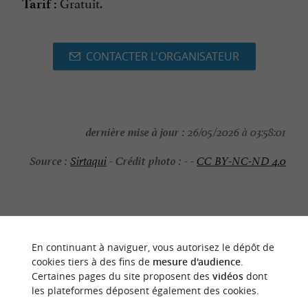
Gratuit.
Tarif :
CONTACTER L'ORGANISATEUR
dernière mise à jour :
26/05/2026 à 03:58:01
Source :
Crédit photo :
Sirtaqui
-
- -
CC BY-NC-ND 4.0
NOUS AVONS TESTÉ
POUR VOUS
En continuant à naviguer, vous autorisez le dépôt de
cookies tiers à des fins de
mesure d'audience
.
Certaines pages du site proposent des
vidéos
dont
les plateformes déposent également des cookies.