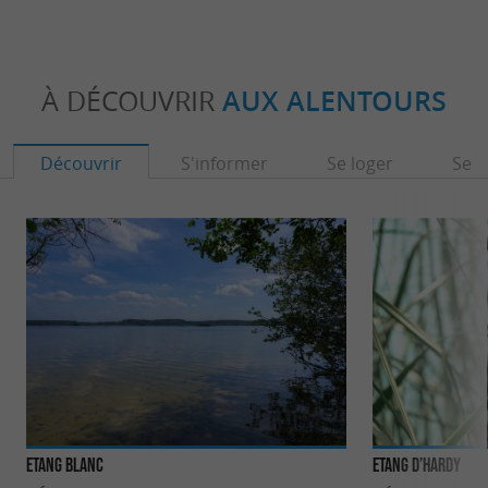
À DÉCOUVRIR
AUX ALENTOURS
Découvrir
S'informer
Se loger
Se r
Etang Blanc
Etang d’Hardy