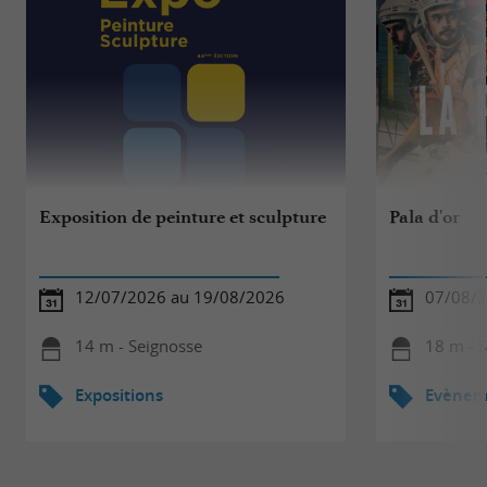
Exposition de peinture et sculpture
Pala d'or
12/07/2026 au 19/08/2026
07/08/
14 m - Seignosse
18 m - 
Expositions
Evèneme