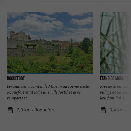
Roquefort
Étang de Mouneyr
berceau des vicomtes de Marsan au 10ème siècle,
Près de Mont-de-M
Roquefort était jadis une ville fortifiée avec
village de Sarbaz
remparts et ...
lieu familial. Il ...
7,9 km - Roquefort
9,4 km - S