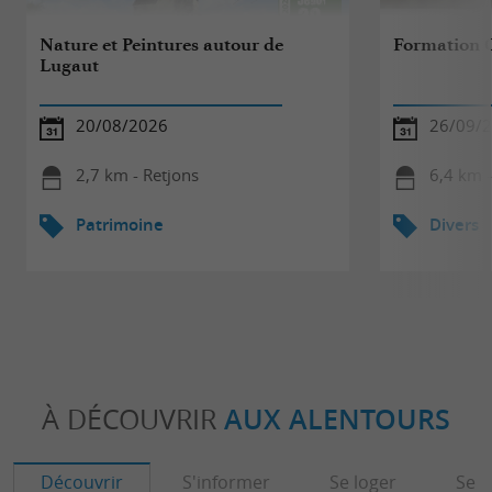
Nature et Peintures autour de
Formation
Lugaut
20/08/2026
26/09/2
2,7 km - Retjons
6,4 km 
Patrimoine
Divers
À DÉCOUVRIR
AUX ALENTOURS
Découvrir
S'informer
Se loger
Se r