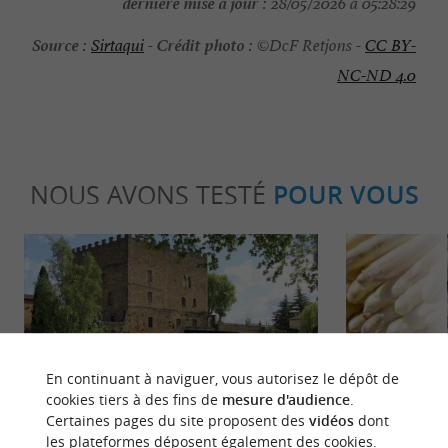
dernière mise à jour :
28/05/2026 à 05:28:29
Source :
Crédit photo :
Sirtaqui
-
©DcF Retjons -
CC BY-
NC-ND 4.0
NOUS AVONS TESTÉ
POUR VOUS
En continuant à naviguer, vous autorisez le dépôt de
Détente
Gourmand
cookies tiers à des fins de
mesure d'audience
.
Certaines pages du site proposent des
vidéos
dont
les plateformes déposent également des cookies.